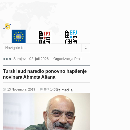
Navigate to...
jeća Grada Sarajeva povodom Dana Sarajeva dugogodišnjoj...
Sarajevo, 02. juli 2026. – Organizacija Pro Educa juče je uspješno održala 
Ankara, 19. juni 2026. – Preds
Turski sud naredio ponovno hapšenje
novinara Ahmeta Altana
13 Novembra, 2019
0
1403
Iz medija