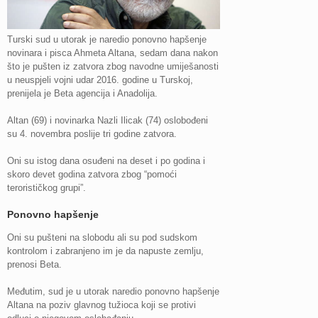
Turski sud u utorak je naredio ponovno hapšenje
novinara i pisca Ahmeta Altana, sedam dana nakon
što je pušten iz zatvora zbog navodne umiješanosti
u neuspjeli vojni udar 2016. godine u Turskoj,
prenijela je Beta agencija i Anadolija.
Altan (69) i novinarka Nazli Ilicak (74) oslobođeni
su 4. novembra poslije tri godine zatvora.
Oni su istog dana osuđeni na deset i po godina i
skoro devet godina zatvora zbog “pomoći
terorističkog grupi”.
Ponovno hapšenje
Oni su pušteni na slobodu ali su pod sudskom
kontrolom i zabranjeno im je da napuste zemlju,
prenosi Beta.
Međutim, sud je u utorak naredio ponovno hapšenje
Altana na poziv glavnog tužioca koji se protivi