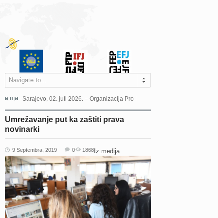
Navigate to...
jeća Grada Sarajeva povodom Dana Sarajeva dugogodišnjoj...
Sarajevo, 02. juli 2026. – Organizacija Pro Educa juče je uspješno održala 
Ankara, 19. juni 2026. – Preds
Umrežavanje put ka zaštiti prava
novinarki
9 Septembra, 2019
0
1868
Iz medija