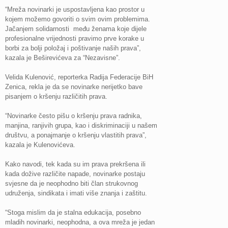
“Mreža novinarki je uspostavljena kao prostor u
kojem možemo govoriti o svim ovim problemima.
Jačanjem solidarnosti među ženama koje dijele
profesionalne vrijednosti pravimo prve korake u
borbi za bolji položaj i poštivanje naših prava”,
kazala je Beširevićeva za “Nezavisne”.
Velida Kulenović, reporterka Radija Federacije BiH
Zenica, rekla je da se novinarke nerijetko bave
pisanjem o kršenju različitih prava.
“Novinarke često pišu o kršenju prava radnika,
manjina, ranjivih grupa, kao i diskriminaciji u našem
društvu, a ponajmanje o kršenju vlastitih prava”,
kazala je Kulenovićeva.
Kako navodi, tek kada su im prava prekršena ili
kada dožive različite napade, novinarke postaju
svjesne da je neophodno biti član strukovnog
udruženja, sindikata i imati više znanja i zaštitu.
“Stoga mislim da je stalna edukacija, posebno
mladih novinarki, neophodna, a ova mreža je jedan