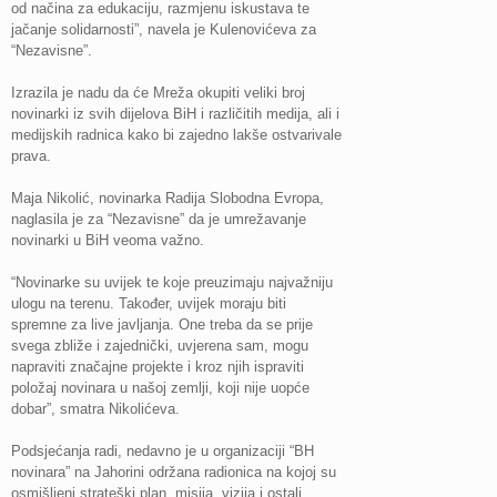
od načina za edukaciju, razmjenu iskustava te
jačanje solidarnosti”, navela je Kulenovićeva za
“Nezavisne”.
Izrazila je nadu da će Mreža okupiti veliki broj
novinarki iz svih dijelova BiH i različitih medija, ali i
medijskih radnica kako bi zajedno lakše ostvarivale
prava.
Maja Nikolić, novinarka Radija Slobodna Evropa,
naglasila je za “Nezavisne” da je umrežavanje
novinarki u BiH veoma važno.
“Novinarke su uvijek te koje preuzimaju najvažniju
ulogu na terenu. Također, uvijek moraju biti
spremne za live javljanja. One treba da se prije
svega zbliže i zajednički, uvjerena sam, mogu
napraviti značajne projekte i kroz njih ispraviti
položaj novinara u našoj zemlji, koji nije uopće
dobar”, smatra Nikolićeva.
Podsjećanja radi, nedavno je u organizaciji “BH
novinara” na Jahorini održana radionica na kojoj su
osmišljeni strateški plan, misija, vizija i ostali