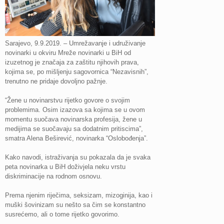
Sarajevo, 9.9.2019. – Umrežavanje i udruživanje
novinarki u okviru Mreže novinarki u BiH od
izuzetnog je značaja za zaštitu njihovih prava,
kojima se, po mišljenju sagovornica “Nezavisnih”,
trenutno ne pridaje dovoljno pažnje.
“Žene u novinarstvu rijetko govore o svojim
problemima. Osim izazova sa kojima se u ovom
momentu suočava novinarska profesija, žene u
medijima se suočavaju sa dodatnim pritiscima”,
smatra Alena Beširević, novinarka “Oslobođenja”.
Kako navodi, istraživanja su pokazala da je svaka
peta novinarka u BiH doživjela neku vrstu
diskriminacije na rodnom osnovu.
Prema njenim riječima, seksizam, mizoginija, kao i
muški šovinizam su nešto sa čim se konstantno
susrećemo, ali o tome rijetko govorimo.