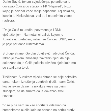
Darko Savić, tokom svjedočenja, potvrdio da je
dovezao Čolića do stadiona FK “Naprijed”, blizu
kojeg je novinar veče ranije napadnut. Taj dolazak,
istakla je Ninkovićeva, vidi se i na snimku video-
nadzora.
“Da je Čolić to uradio, potvrđeno je i DNK-
vještačenjem. Na metalnoj palici, kojom je
Kovačević pretučen, nalazi se Čolićev DNK”, rekla
je prije par dana Ninkovićeva.
S druge strane, Gordan Jovišević, advokat Čolića,
rekao je tokom iznošenja završnih riječi da nije
dokazano da je Čolić počinio krivično djelo koje mu
se stavlja na teret.
Tročlanom Sudskom vijeću obratio se prije nekoliko
dana, tokom iznošenja završnih riječi, i sam Čolić,
koji je rekao da nema nikakve veze sa ovim
slučajem, te da smatra da je dokazao svoju
nevinost.
“Više puta sam se kao sportista odazvao na
humanitarne akcije koje se odnose na borbu protiv