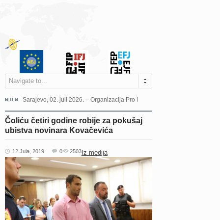
Navigate to...
jeća Grada Sarajeva povodom Dana Sarajeva dugogodišnjoj...
Sarajevo, 02. juli 2026. – Organizacija Pro Educa juče je uspješno održala 
Ankara, 19. juni 2026. – Preds
Čoliću četiri godine robije za pokušaj
ubistva novinara Kovačevića
12 Jula, 2019
0
2503
Iz medija