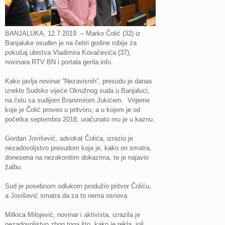
BANJALUKA, 12.7.2019. – Marko Čolić (32) iz
Banjaluke osuđen je na četiri godine robije za
pokušaj ubistva Vladimira Kovačevića (37),
novinara RTV BN i portala gerila.info.
Kako javlja novinar “Nezavisnih”, presudu je danas
izreklo Sudsko vijeće Okružnog suda u Banjaluci,
na čelu sa sudijom Branimirom Jukićem. Vrijeme
koje je Čolić proveo u pritvoru, a u kojem je od
početka septembra 2018, uračunato mu je u kaznu.
Gordan Jovišević, advokat Čolića, izrazio je
nezadovoljstvo presudom koja je, kako on smatra,
donesena na nezakonitim dokazima, te je najavio
žalbu.
Sud je posebnom odlukom produžio pritvor Čoliću,
a Jovišević smatra da za to nema osnova.
Milkica Milojević, novinar i aktivista, izrazila je
nezadovoljstvo zbog toga što, kako je rekla, još