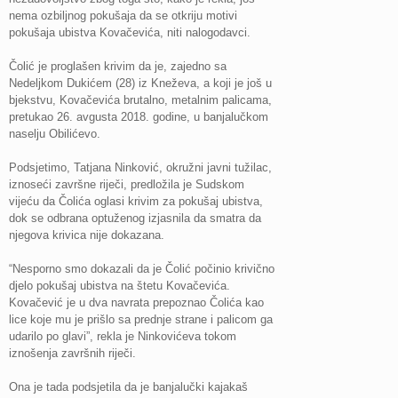
nema ozbiljnog pokušaja da se otkriju motivi
pokušaja ubistva Kovačevića, niti nalogodavci.
Čolić je proglašen krivim da je, zajedno sa
Nedeljkom Dukićem (28) iz Kneževa, a koji je još u
bjekstvu, Kovačevića brutalno, metalnim palicama,
pretukao 26. avgusta 2018. godine, u banjalučkom
naselju Obilićevo.
Podsjetimo, Tatjana Ninković, okružni javni tužilac,
iznoseći završne riječi, predložila je Sudskom
vijeću da Čolića oglasi krivim za pokušaj ubistva,
dok se odbrana optuženog izjasnila da smatra da
njegova krivica nije dokazana.
“Nesporno smo dokazali da je Čolić počinio krivično
djelo pokušaj ubistva na štetu Kovačevića.
Kovačević je u dva navrata prepoznao Čolića kao
lice koje mu je prišlo sa prednje strane i palicom ga
udarilo po glavi”, rekla je Ninkovićeva tokom
iznošenja završnih riječi.
Ona je tada podsjetila da je banjalučki kajakaš