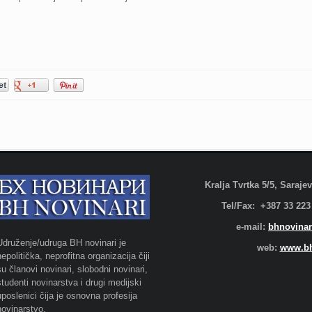
Kralja Tvrtka 5/5, Saraj
Tel/Fax: +387 33 223
e-mail:
bhnovinar
Udruženje/udruga BH novinari je
web:
www.bh
nepolitička, neprofitna organizacija čiji
su članovi novinari, slobodni novinari,
studenti novinarstva i drugi medijski
uposlenici čija je osnovna profesija
novinarstvo.