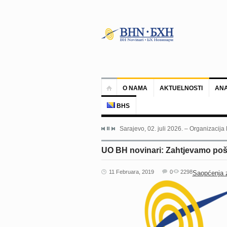
O NAMA
AKTUELNOSTI
ANA
BHS
Sarajevo, 02. juli 2026. – Organizacija
UO BH novinari: Zahtjevamo pošt
11 Februara, 2019
0
2298
Saopćenja 