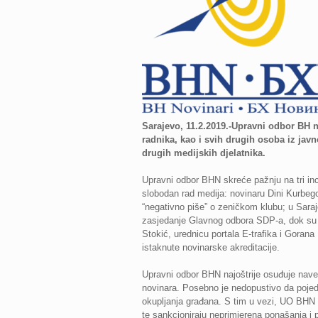
Sarajevo, 11.2.2019.-Upravni odbor BH no
radnika, kao i svih drugih osoba iz jav
drugih medijskih djelatnika.
Upravni odbor BHN skreće pažnju na tri inci
slobodan rad medija: novinaru Dini Kurbeg
“negativno piše” o zeničkom klubu; u Saraje
zasjedanje Glavnog odbora SDP-a, dok su p
Stokić, urednicu portala E-trafika i Goran
istaknute novinarske akreditacije.
Upravni odbor BHN najoštrije osuđuje nave
novinara. Posebno je nedopustivo da pojedin
okupljanja građana. S tim u vezi, UO BHN 
te sankcioniraju neprimjerena ponašanja i 