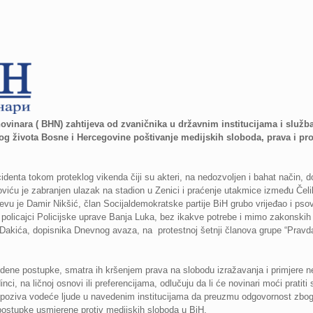
vinara ( BHN) zahtijeva od zvaničnika u državnim institucijama i službam
nog života Bosne i Hercegovine poštivanje medijskih sloboda, prava i pro
denta tokom proteklog vikenda čiji su akteri, na nedozvoljen i bahat način, do
oviću je zabranjen ulazak na stadion u Zenici i praćenje utakmice između Čel
vu je Damir Nikšić, član Socijaldemokratske partije BiH grubo vrijeđao i psova
olicajci Policijske uprave Banja Luka, bez ikakve potrebe i mimo zakonskih p
a Dakića, dopisnika Dnevnog avaza, na protestnoj šetnji članova grupe “Pravda
dene postupke, smatra ih kršenjem prava na slobodu izražavanja i primjere n
ci, na ličnoj osnovi ili preferencijama, odlučuju da li će novinari moći pratit
poziva vodeće ljude u navedenim institucijama da preuzmu odgovornost zbog i
postupke usmjerene protiv medijskih sloboda u BiH.