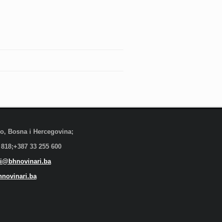
evo, Bosna i Hercegovina;
 818;+387 33 255 600
i@bhnovinari.ba
novinari.ba