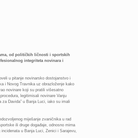
a, od političkih ličnosti i sportskih
fesionalnog integriteta novinara i
veli u pitanje novinarsko dostojanstvo i
ika i Novog Travnika uz obrazloženje kako
o novinare koji su pratili višesatno
rocedura, legitimisali novinare Vanju
 za Davida” u Banja Luci, iako su imali
edozvoljenog miješanje zvaničnika u rad
i sportske ili druge događaje, odnosno mirna
ncidenata u Banja Luci, Zenici i Sarajevu,