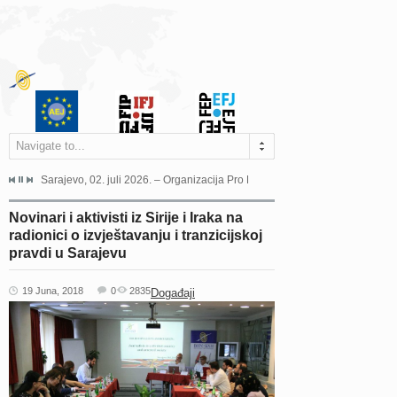
Navigate to...
jeća Grada Sarajeva povodom Dana Sarajeva dugogodišnjoj...
Sarajevo, 02. juli 2026. – Organizacija Pro Educa juče je uspješno održala 
Ankara, 19. juni 2026. – Preds
Novinari i aktivisti iz Sirije i Iraka na
radionici o izvještavanju i tranzicijskoj
pravdi u Sarajevu
19 Juna, 2018
0
2835
Događaji