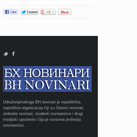
Udruženje/udruga BH novinari je nepolitička,
neprofitna organizacija čiji su članovi novinari,
slobodni novinari, studenti novinarstva i drugi
medijski uposlenici čija je osnovna profesija
novinarstvo.