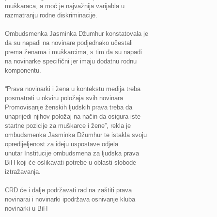
muškaraca, a moć je najvažnija varijabla u
razmatranju rodne diskriminacije.
Ombudsmenka Jasminka Džumhur konstatovala je
da su napadi na novinare podjednako učestali
prema ženama i muškarcima, s tim da su napadi
na novinarke specifični jer imaju dodatnu rodnu
komponentu.
“Prava novinarki i žena u kontekstu medija treba
posmatrati u okviru položaja svih novinara.
Promovisanje ženskih ljudskih prava treba da
unaprijedi njihov položaj na način da osigura iste
startne pozicije za muškarce i žene”, rekla je
ombudsmenka Jasminka Džumhur te istakla svoju
opredijeljenost za ideju uspostave odjela
unutar Institucije ombudsmena za ljudska prava
BiH koji će oslikavati potrebe u oblasti slobode
iztražavanja.
CRD će i dalje podržavati rad na zaštiti prava
novinarai i novinarki ipodržava osnivanje kluba
novinarki u BiH