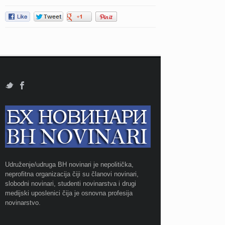
Udruženje/udruga BH novinari je nepolitička,
neprofitna organizacija čiji su članovi novinari,
slobodni novinari, studenti novinarstva i drugi
medijski uposlenici čija je osnovna profesija
novinarstvo.