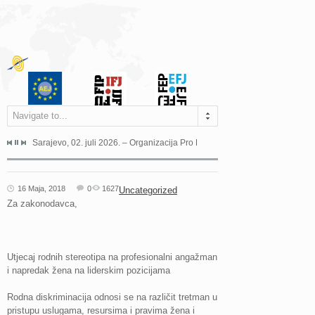
Navigate to...
jeća Grada Sarajeva povodom Dana Sarajeva dugogodišnjoj...
Sarajevo, 02. juli 2026. – Organizacija Pro Educa juče je uspješno održala 
Ankara, 19. juni 2026. – Preds
16 Maja, 2018
0
1627
Uncategorized
Za zakonodavca,
Utjecaj rodnih stereotipa na profesionalni angažman
i napredak žena na liderskim pozicijama
Rodna diskriminacija odnosi se na različit tretman u
pristupu uslugama, resursima i pravima žena i