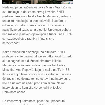
Nedavno je prihvaćena ostavka Marija Vrankića na
ovu funkciju, a do izbora prvog čovjeka BHT1
poslove direktora obavlja Nikola Marković, jedan od
urednika i voditelja na ovoj televiziji. Kao što je
odranije poznato, Vrankić je već duže vrijeme
najavljivao odlazak, a na sjednici Upravnog odbora
kao razloge je naveo cjelokupnu situaciju na BHRT-
u, nezadovoljstvo radnika i finansijsku
neizvjesnost.
Kako Oslobođenje saznaje, za direktora BHT1
pristiglo je više prijava, ali će se bitka voditi između
aktuelnog vršioca dužnosti direktora Nikole
Markovića, novinara portala dnevnik.ba Tvrtka
Milovića i Ane Popović, koja je radila na TV KISS.
Ko će od njih troje postati novi direktor, umnogome
će zavisiti od dojma koji će ostaviti na intervjuu, a
koji će uskoro uslijediti pred komisijom. Nakon
intervjuisanja, komisija će ponuditi prijedlog
Upravnom odboru.
Po imenovanju direktora, počet će i procedura