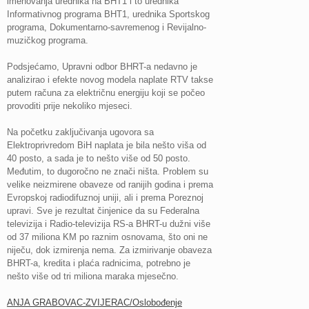
imenovanja urednika na BHT1 i to urednika
Informativnog programa BHT1, urednika Sportskog
programa, Dokumentarno-savremenog i Revijalno-
muzičkog programa.
Podsjećamo, Upravni odbor BHRT-a nedavno je
analizirao i efekte novog modela naplate RTV takse
putem računa za električnu energiju koji se počeo
provoditi prije nekoliko mjeseci.
Na početku zaključivanja ugovora sa
Elektroprivredom BiH naplata je bila nešto viša od
40 posto, a sada je to nešto više od 50 posto.
Međutim, to dugoročno ne znači ništa. Problem su
velike neizmirene obaveze od ranijih godina i prema
Evropskoj radiodifuznoj uniji, ali i prema Poreznoj
upravi. Sve je rezultat činjenice da su Federalna
televizija i Radio-televizija RS-a BHRT-u dužni više
od 37 miliona KM po raznim osnovama, što oni ne
niječu, dok izmirenja nema. Za izmirivanje obaveza
BHRT-a, kredita i plaća radnicima, potrebno je
nešto više od tri miliona maraka mjesečno.
ANJA GRABOVAC-ZVIJERAC/Oslobođenje