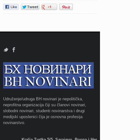
Udruženje/udruga BH novinari je nepolitička,
neprofitna organizacija čiji su članovi novinari,
slobodni novinari, studenti novinarstva i drugi
medijski uposlenici čija je osnovna profesija
novinarstvo.
Kralja Tvrtka 5/5, Sarajevo, Bosna i Hercegovina;