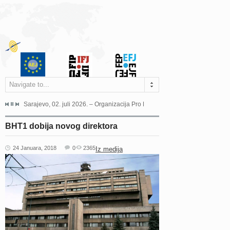
Navigate to...
jeća Grada Sarajeva povodom Dana Sarajeva dugogodišnjoj...
Sarajevo, 02. juli 2026. – Organizacija Pro Educa juče je uspješno održala 
Ankara, 19. juni 2026. – Preds
BHT1 dobija novog direktora
24 Januara, 2018
0
2365
Iz medija