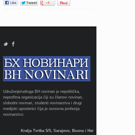
Udruženje/udruga BH novinari je nepolitička,
neprofitna organizacija čiji su članovi novinari,
slobodni novinari, studenti novinarstva i drugi
medijski uposlenici čija je osnovna profesija
novinarstvo.
Kralja Tvrtka 5/5, Sarajevo, Bosna i Hercegovina;