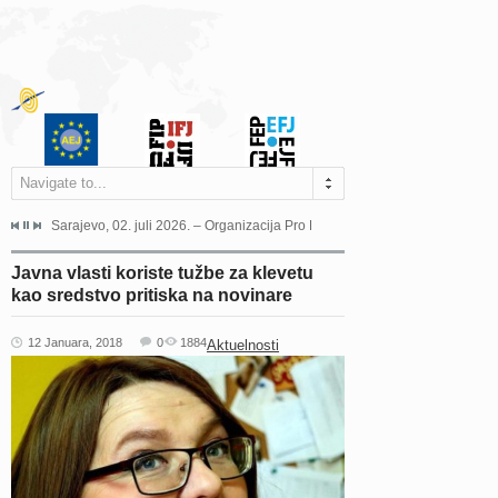
Navigate to...
jeća Grada Sarajeva povodom Dana Sarajeva dugogodišnjoj...
Sarajevo, 02. juli 2026. – Organizacija Pro Educa juče je uspješno održala 
Ankara, 19. juni 2026. – Preds
Javna vlasti koriste tužbe za klevetu
kao sredstvo pritiska na novinare
12 Januara, 2018
0
1884
Aktuelnosti