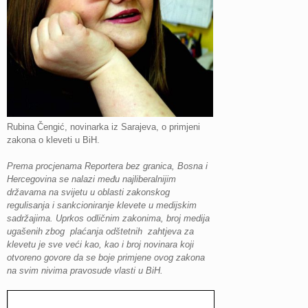
Rubina Čengić, novinarka iz Sarajeva, o primjeni
zakona o kleveti u BiH.
Prema procjenama Reportera bez granica, Bosna i
Hercegovina se nalazi među najliberalnijim
državama na svijetu u oblasti zakonskog
regulisanja i sankcioniranje klevete u medijskim
sadržajima. Uprkos odličnim zakonima, broj medija
ugašenih zbog plaćanja odštetnih zahtjeva za
klevetu je sve veći kao, kao i broj novinara koji
otvoreno govore da se boje primjene ovog zakona
na svim nivima pravosude vlasti u BiH.