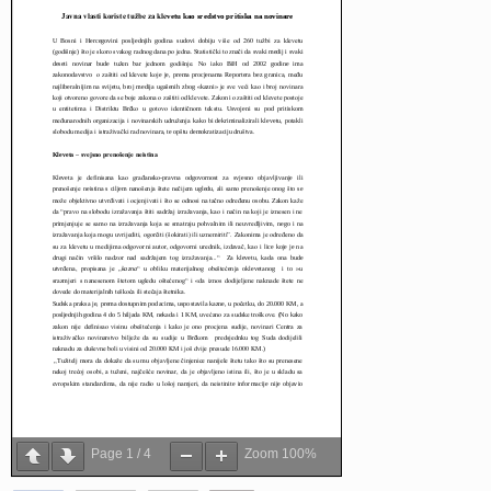
Page
1
/
4
Zoom
100%