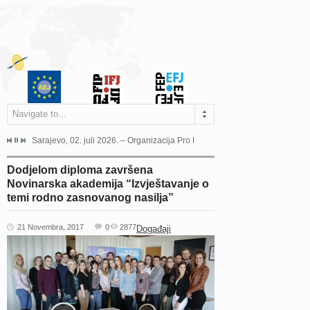
Navigate to...
jeća Grada Sarajeva povodom Dana Sarajeva dugogodišnjoj...
Sarajevo, 02. juli 2026. – Organizacija Pro Educa juče je uspješno održala 
Ankara, 19. juni 2026. – Preds
Dodjelom diploma završena
Novinarska akademija “Izvještavanje o
temi rodno zasnovanog nasilja”
21 Novembra, 2017
0
2877
Događaji