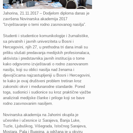
Jahorina, 21.11.2017 – Dodjelom diploma danas je
završena Novinarska akademija 2017
“Izvještavanje o temi rodno zasnovanog nasilja”.
Studenti i studentice komunikologije i žurnalistike,
sa privatnih i javnih univerziteta u Bosni i
Hercegovini, njih 27, u prethodna tri dana imali su
priliku slušati predavanja medijskih profesionalaca,
aktivista i predstavnika javnih institucija o tome
kako odgovorno izvještavati o rodno zasnovanom
nasilju, koji su oblici nasilja nad ženama i
djevojčicama najzastupljeniji u Bosni i Hercegovini,
te kako je ovaj društveni problem tretiran kroz
zakonski okvir i međunarodne standarde. Pored
toga, sudionici i sudionice su kroz praktične vježbe
analizirali medijske članke i priloge koji se bave
rodno zasvnovanim nasiljem.
Novinarska akademija na Jahorini okupila je
učesnike i učesnice iz Sarajeva, Banja Luke,
Tuzle, Ljubuškog, Višegrada, Istočnog Sarajeva,
Mostara, Pala i Bugojna, a održana je u okviru