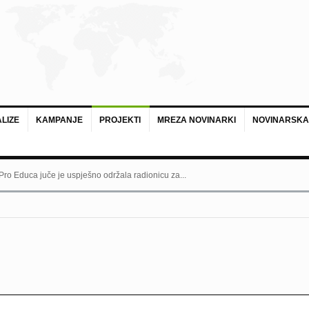
LIZE
KAMPANJE
PROJEKTI
MREZA NOVINARKI
NOVINARSKA
 Pro Educa juče je uspješno održala radionicu za...