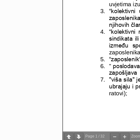
Page
1
/
32
Zoo