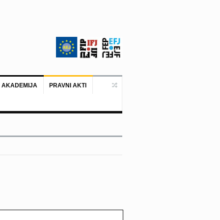
 AKADEMIJA
PRAVNI AKTI
Ankara, 19. juni 2026. – Predstavni