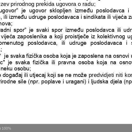
m
100%