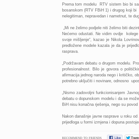
Prema tom modelu RTV sistem bio bi sast
bosanskom (RTV FBiH 1) i drugog koji bi
nelegitiman, nepravedan i nametnut, te du
„Mi ne želimo podjele niti želimo biti dezi
Nećemo odustati. Ne vidim ovdje kolege i
svoje mišljenje“, kazao je Nikola Lovrin
predložene modele kazala je da je prije
rasprava.
„Podržavam debatu o drugom modelu. Probl
profesionalnost. Bilo je govora o politič
afirmacija jednog naroda nego i kritičko, 
potrebno uključiti i novinare, odnosno up
„Nismo zadovoljni funkcionisanjem Javnog R
debatu o dopunskom modelu i da se može d
BiH nisu konačna rješenja, nego su povod z
Nakon današnje javne rasprave u roku od 2
prijedloga u formi izmjena i dopuna post
RECOMMEND TO FRIENDS