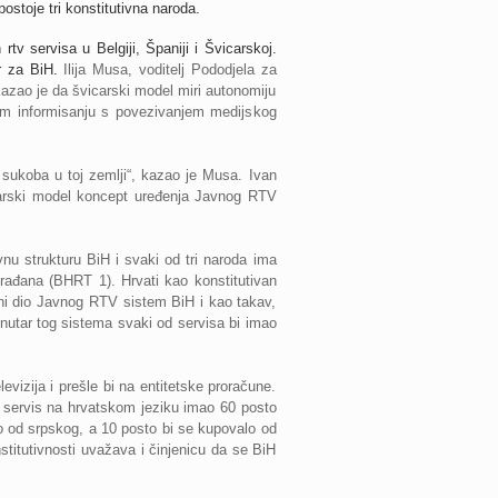
ostoje tri konstitutivna naroda.
rtv servisa u Belgiji, Španiji i Švicarskoj.
er za BiH.
Ilija Musa, voditelj Pododjela za
kazao je da švicarski model miri autonomiju
om informisanju s povezivanjem medijskog
ih sukoba u toj zemlji“, kazao je Musa.
Ivan
vicarski model koncept uređenja Javnog RTV
u strukturu BiH i svaki od tri naroda ima
građana (BHRT 1). Hrvati kao konstitutivan
vni dio Javnog RTV sistem BiH i kao takav,
unutar tog sistema svaki od servisa bi imao
evizija i prešle bi na entitetske proračune.
TV servis na hrvatskom jeziku imao 60 posto
o od srpskog, a 10 posto bi se kupovalo od
nstitutivnosti uvažava i činjenicu da se BiH