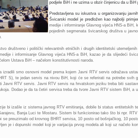
podjele BiH i ne uzima u obzir činjenicu da u BiH p
Predstavljena su iskustva u organizovanju javnih 
Švicarski model je predložen kao najbolji primj
medije i informiranje Glavnog vijeća HNS-a BiH, 
pojedinih segmenata švicarskog društva u javn
.
vo društveno i politički relevantnih etničkih i drugih identitetski utemeljen
, medije i informisanje Glavnog vijeća HNS-a BiH, kazao je da slijedeći š
čelom Ustava BiH – načelom konstitutivnosti naroda.
da izradili smo osnovni model prema kojem Јavni RTV servis odražava ustavn
 S), te jedan servis na nivou BiH, koji će se referirati na potrebe svih 
ti Javni RTV servis. Javni RTV servis na hrvatskom jeziku treba biti sasta
Vukoja. Dodao je da ta četiri servisa treba da tvore Javni RTV sistem BiH, a 
je bi izašle iz sistema javnog RTV emitiranja, dobile bi status entitetskih tel
u Sarajevu, Banja Luci te Mostaru. Sistem bi funkcionirao tako što bi npr. R
bi se preuzimalo od krovnog BHRT servisa, 10 posto od bošnjačkog, 10 post
jen je i dopunski model koji je varijacija prvog modela ali koji uz načelo ko