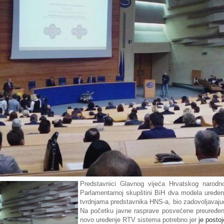
Predstavnici Glavnog vijeća Hrvatskog narodn
Parlamentarnoj skupštini BiH dva modela uređe
tvrdnjama predstavnika HNS-a, bio zadovoljavajuć
Na početku javne rasprave posvećene preuređen
novo uređenje RTV sistema potrebno jer
je postoj