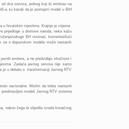
 dva servisa, jednog koji bi emitirao na
NS-a su kazali da je postojeći model u BiH
ja u hrvatskim mjestima. Krajnje je vrijeme.
ove prijedloge u domove naroda, neka kažu
ruženja/udruge BH novinari, komentarišući
dok se o dopunskom modelu može nastaviti
vnih emitera, a ne predviđaju stručnost i
ahtjevima. Zadaća javnog servisa nije samo
 da je u debatu o transformaciji Javnog RTV
inski nacionalne. Mislim da treba nastaviti
o predstavljeni modeli Javnog RTV sistema
a, nakon čega bi slijedila izrada konačnog