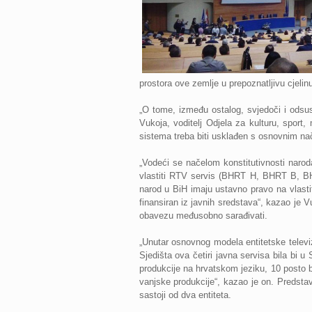
prostora ove zemlje u prepoznatljivu cjelinu
„O tome, između ostalog, svjedoči i odsust
Vukoja, voditelj Odjela za kulturu, sport
sistema treba biti usklađen s osnovnim na
„Vodeći se načelom konstitutivnosti naro
vlastiti RTV servis (BHRT H, BHRT B, BHRT
narod u BiH imaju ustavno pravo na vlasti
finansiran iz javnih sredstava“, kazao je 
obavezu međusobno sarađivati.
„Unutar osnovnog modela entitetske televizi
Sjedišta ova četiri javna servisa bila bi 
produkcije na hrvatskom jeziku, 10 posto 
vanjske produkcije“, kazao je on. Predstavl
sastoji od dva entiteta.