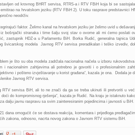
avljen od krovnog BHRT servisa, RTRS-a i RTV FBiH koja bi se sastojala od
 emitirao na hrvatskom jeziku (RTV FBiH 2).
U toku rasprave predstavnici H
goročno neodrživ.
ntegrirajući faktor. Želimo kanal na hrvatskom jeziku jer želimo uvid u dešavan
z bošnjački stranaka i time šalju svoj stav o ovome ali mi ćemo poslati 
ović, zastupnik HDZ-a u Parlamentu BiH.
Borka Rudić, generalna tajnica Ud
dlog švicarskog modela Javnog RTV servisa preradikalan i teško izvediv, 
em je što su oba modela zadržala nacionalna načela u izboru rukovodstva ja
kim i nacionalnim zahtjevima ali potrebno je govoriti i o profesionalnim z
objektivno i pošteno izvještavanje u korist građana“, kazala je ona. Dodala je
oslenike Javnog RTV servisa.
TV servisa BiH, ali to ne znači da ga se treba ukinuti ili pretvoriti u već
oći do kompromisnog rješenja“, kazala je Rudić. Na kraju je istaknuto kak
a dalju javnu raspravu sa svim zainteresiranim pojedincima i javnosti u BiH.
1 dana omogućit će se dostava reakcija, komentara i prijedloga predlagačim
ojećih zakona, odnosno, nacrta novog zakona o Javnom RTV sistemu BiH.