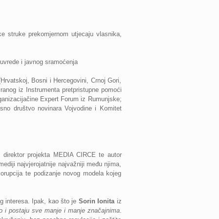
ke struke prekomjernom utjecaju vlasnika,
 uvrede i javnog sramoćenja
rvatskoj, Bosni i Hercegovini, Crnoj Gori,
siranog iz Instrumenta pretpristupne pomoći
ganizacija
čine Expert Forum iz Rumunjske;
isno društvo novinara Vojvodine i Komitet
,
direktor projekta MEDIA CIRCE te autor
diji najvjerojatnije najvažniji među njima,
a korupcija te podizanje novog modela kojeg
og interesa. Ipak, kao što je
Sorin Ionita
iz
dio i postaju sve manje i manje značajnima
.