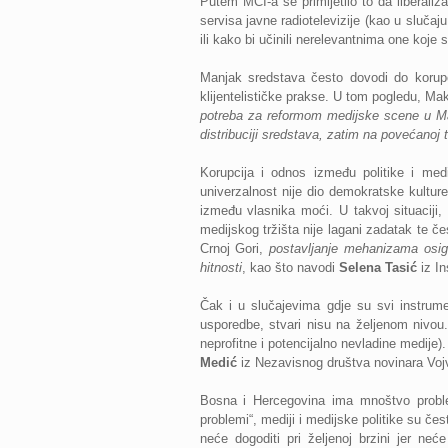
Putem MCI-a se primijetilo to da liberaliza
servisa javne radiotelevizije (kao u slučaju R
ili kako bi učinili nerelevantnima one koje
Manjak sredstava često dovodi do korupc
klijentelističke prakse. U tom pogledu, Mak
potreba za reformom medijske scene u Make
distribuciji sredstava, zatim na povećanoj t
Korupcija i odnos između politike i med
univerzalnost nije dio demokratske kulture 
između vlasnika moći. U takvoj situaciji, č
medijskog tržišta nije lagani zadatak te č
Crnoj Gori,
postavljanje mehanizama osigur
hitnosti
, kao što navodi
Selena Tasić
iz In
Čak i u slučajevima gdje su svi instrume
usporedbe, stvari nisu na željenom nivou.
neprofitne i potencijalno nevladine medije
Medić
iz Nezavisnog društva novinara Voj
Bosna i Hercegovina ima mnoštvo problem
problemi“, mediji i medijske politike su čes
neće dogoditi pri željenoj brzini jer neć