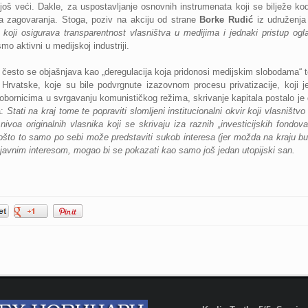
još veći. Dakle, za uspostavljanje osnovnih instrumenata koji se bilježe k
a zagovaranja. Stoga, poziv na akciju od strane
Borke Rudić
iz udruženja
ni koji osigurava transparentnost vlasništva u medijima i jednaki pristup og
o aktivni u medijskoj industriji.
ji često se objašnjava kao „deregulacija koja pridonosi medijskim slobodama“ 
Hrvatske, koje su bile podvrgnute izazovnom procesu privatizacije, koji j
pobornicima u svrgavanju komunističkog režima, skrivanje kapitala postalo je 
a:
Stati na kraj tome te popraviti slomljeni institucionalni okvir koji vlasništv
voa originalnih vlasnika koji se skrivaju iza raznih „investicijskih fondova“ 
, pošto to samo po sebi može predstaviti sukob interesa (jer možda na kraju b
o javnim interesom, mogao bi se pokazati kao samo još jedan utopijski san.