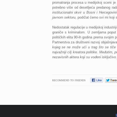
promatranja procesa u medijskoj sceni je 
potrebno više od desetljeća predanog rad
institucionalni okvir u Bosni i Hercegovi
javnom sektoru,
podržat ćemo svi mi koji sm
Nedostatak regulacije u medijskoj industri
graniče s kriminalom. U zemljama poput 
političkih elita 90-ih godina prema svojim 
Partnerstva za društveni razvoj objašnjav
kojeg se ne može ući u trag što se tiče ni
najvažniji cilj kreatora politike. Međutim
nezavisnih aktera koji su vođeni isključiv
RECOMMEND TO FRIENDS