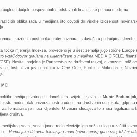
 u pogledu dodjele bespovratnih sredstava ili financijske pomoći medijima
azličitih oblika rada u medijima što dovodi do visoke izloženosti novinars
ja
arnica i kazne
nih postupaka protiv novinara i izdavača u područjima klevete,
ta točka mjerenja Indeksa, provedeno je u šest zemalja jugoistočne Europe (H
rojekta
Odgovor građana na klijentelizam u medijima
,
MEDIA CIRCLE
, finan
(CSF). Nositelj projekta je Partnerstvo za društveni razvoj, a konzorcij od
8 or
ne; Institut za javnu politiku iz Crne Gore; Public iz Makedonije; Nezav
je.
a MCI
 politike-medija-privatnog u današnjem svijetu, izjavio je
Munir Podumljak
tekstu, nedostatak univerzalnosti u odnosima društvenih subjekata, gdje su me
 za formaliziranje moći klijentele. U većini slučajeva to znači legaliziran
ljena društva.
oj medijskog sceni, servis javne radiotelevizije igra važnu ulogu u zaštiti javn
kao –
Rumunjska državna televizija i radio (javni servis) gube svoj tržišni u