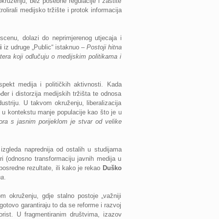
 okruženju, bez posebne regulacije i zaštite
trolirali medijsko tržište i protok informacija
cenu, dolazi do neprimjerenog utjecaja i
i
iz udruge „Public“ istaknuo –
Postoji hitna
era koji odlučuju o medijskim politikama i
ekt medija i političkih aktivnosti. Kada
đer i distorzija medijskih tržišta te odnosa
dustriju. U takvom okruženju, liberalizacija
o u kontekstu manje populacije kao što je u
vora s jasnim porijeklom je stvar od velike
izgleda naprednija od ostalih u studijama
ri (odnosno transformaciju javnih medija u
osredne rezultate, ili kako je rekao
Duško
na
.
 okruženju, gdje stalno postoje „važniji
 gotovo garantiraju to da se reforme i razvoj
korist. U fragmentiranim društvima, izazov