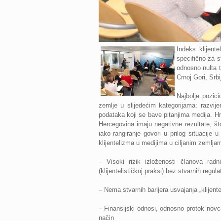
Indeks klijent
specifično za s
odnosno nulta t
Crnoj Gori, Srbi
Najbolje pozic
zemlje u slijedećim kategorijama: razvijen
podataka koji se bave pitanjima medija. H
Hercegovina imaju negativne rezultate, št
iako rangiranje govori u prilog situacije 
klijentelizma u medijima u ciljanim zemljam
– Visoki rizik izloženosti članova radn
(klijentelističkoj praksi) bez stvarnih regul
– Nema stvarnih barijera usvajanja „klijente
– Finansijski odnosi, odnosno protok novca
način