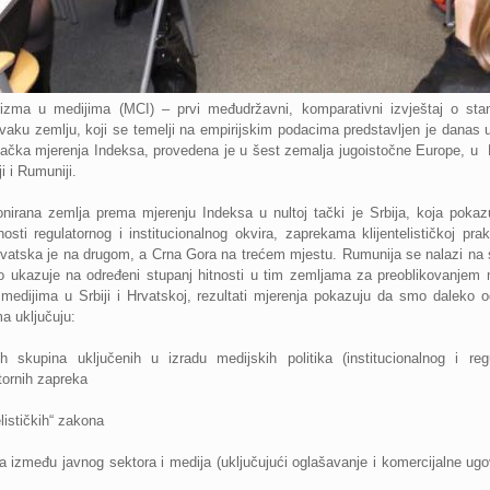
elizma u medijima (MCI) – prvi međudržavni, komparativni izvještaj o stanj
vaku zemlju, koji se temelji na empirijskim podacima predstavljen je danas u
ačka mjerenja Indeksa, provedena je u šest zemalja jugoistočne Europe, u B
ji i Rumuniji.
ionirana zemlja prema mjerenju Indeksa u nultoj tački je Srbija, koja pok
osti regulatornog i institucionalnog okvira, zaprekama klijentelističkoj prak
rvatska je na drugom, a Crna Gora na trećem mjestu. Rumunija se nalazi na s
o ukazuje na određeni stupanj hitnosti u tim zemljama za preoblikovanjem me
u medijima u Srbiji i Hrvatskoj, rezultati mjerenja pokazuju da smo daleko od
a uključuju:
ih skupina uključenih u izradu medijskih politika (institucionalnog i re
atornih zapreka
lističkih“ zakona
 između javnog sektora i medija (uključujući oglašavanje i komercijalne ugo