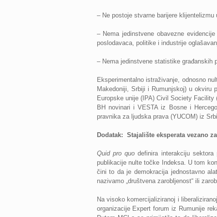
– Ne postoje stvarne barijere klijentelizmu
– Nema jedinstvene obavezne evidencije r
poslodavaca, politike i industrije oglašavan
– Nema jedinstvene statistike građanskih p
Eksperimentalno istraživanje, odnosno nul
Makedoniji, Srbiji i Rumunjskoj)
u okviru p
Europske unije (IPA) Civil Society Facility 
BH novinari i VESTA iz Bosne i Hercegovi
pravnika za ljudska prava (YUCOM) iz Srbi
Dodatak: Stajalište eksperata vezano z
Quid pro quo
definira interakciju sektora
publikacije nulte točke Indeksa. U tom kon
čini to da je demokracija jednostavno alat
nazivamo „društvena zarobljenost“ ili zarob
Na visoko komercijaliziranoj i liberaliziran
organizacije Expert forum iz Rumunije re