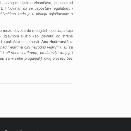
od takvog medijskog vlasništva, je ponekad
 BH Novinari
da se uspostavi regulatorni i
lašivačima kada je u pitanju oglašavanje u
te može dovesti do medijskih operacija koje
e uglavnom služio kao „osveta“ od strane
dio političke umjetnosti.
Ana Hećimović
iz
o nad medijima čini navodno vidljivim, ali
za
i off-shore tvrtkama, predstavlja krajnji i
udu sami sebe proganjali), ovaj proces, bez