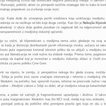
cija medijskog tržišta nije univerzalni odgovor politizaciji medija. U takvom
umunije), politički akteri će primijeniti različite strategije bilo to kako bi kon
 smatraju preprekom za izvršenje svoje moći.
ije. Kada dođe do smanjenja javnih sredstava koja uzdržavaju medijsku s
edonija se ne razlikuje od bilo koje druge zemlje. Kao što je
Nebojša Ilijevsk
doniji. U iduće dvije godine poseban će naglasak biti na odgovornosti akt
ransparentnosti u medijskoj industriji općenito.
ija su važni, ali klijentelizam u medijima nema usko gledanje na ovaj asp
te kada je distorzija distribuiranih javnih informacija visoka, uočava se tako
esto puta organizirani kriminal iskoristi priliku da se uključi u medijsku in
esto put liberalizacija ne vodi nužno ka slobodi medija. Prema tome, pogotov
anja da kapital koji je investiran u medijsku industriju dolazi iz čistih iz
stituta za javnu politiku Crne Gore.
nti na mjestu, te zemlja, iz perspektive nekoga tko gleda izvana, možda 
 Srbija je prošla kroz razne značajne intervencije i reforme u medijskoj sfe
). Međutim, na početku, bez opreznih čuvara, reforme ne proizvode nužno i nep
vodine –
Medijski zakoni u Srbiji su dobri, ali je medijska situacija katastrofal
a, a jedan od važnijih je fragmentiranost upravljanja i društva. U takvom
to puta marginalizirani. Međutim, kao što MCI tvrdi, mediji koji nisu slobodni,
e postojati poticaj da političke elite promijene pravila igre koja im idu u 