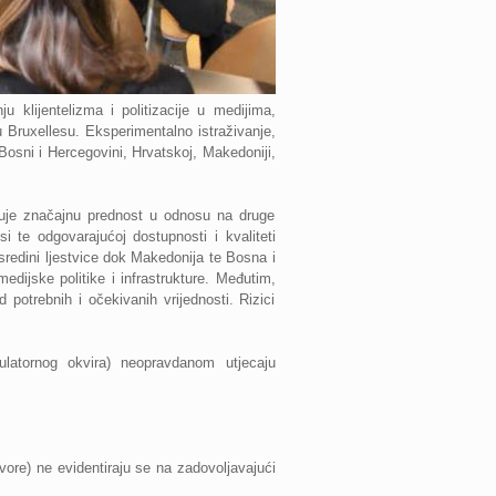
u klijentelizma i politizacije u medijima,
 Bruxellesu. Eksperimentalno istraživanje,
osni i Hercegovini, Hrvatskoj, Makedoniji,
azuje značajnu prednost u odnosu na druge
si te odgovarajućoj dostupnosti i kvaliteti
redini ljestvice dok Makedonija te Bosna i
dijske politike i infrastrukture. Međutim,
 potrebnih i očekivanih vrijednosti. Rizici
gulatornog okvira) neopravdanom utjecaju
vore) ne evidentiraju se na zadovoljavajući