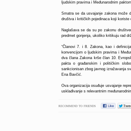
ljudskim pravima i Međunarodnim paktom 
Smatra se da usvajanje zakona može do
društva i kritičkih pojedinaca koji korist
Naglašava se da su po zakonu društvene
predmet gonjenja, ukoliko kritikuju rad drža
“Članovi 7. i 8. Zakona, kao i definici
konvencijom o ljudskim pravima i Međun
dva člana Zakona krše član 10. Evropsk
pakta o građanskim i političkim slob
sankcionisan zbog javnog izražavanja svo
Ena Bavčić.
Ova organizacija osuđuje usvajanje repre
usklađivanje s relevantnim međunarodn
RECOMMEND TO FRIENDS