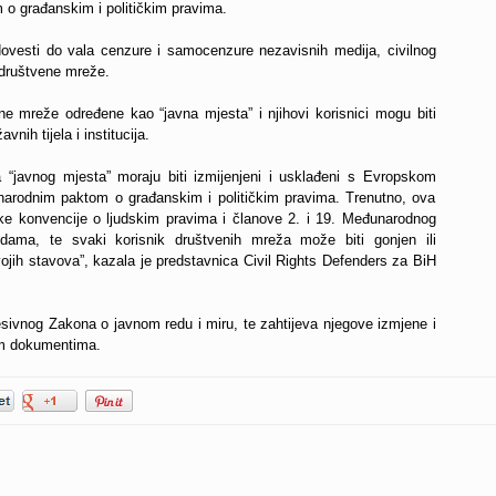
o građanskim i političkim pravima.
vesti do vala cenzure i samocenzure nezavisnih medija, civilnog
e društvene mreže.
 mreže određene kao “javna mjesta” i njihovi korisnici mogu biti
vnih tijela i institucija.
ja “javnog mjesta” moraju biti izmijenjeni i usklađeni s Evropskom
arodnim paktom o građanskim i političkim pravima. Trenutno, ova
e konvencije o ljudskim pravima i članove 2. i 19. Međunarodnog
odama, te svaki korisnik društvenih mreža može biti gonjen ili
jih stavova”, kazala je predstavnica Civil Rights Defenders za BiH
sivnog Zakona o javnom redu i miru, te zahtijeva njegove izmjene i
im dokumentima.