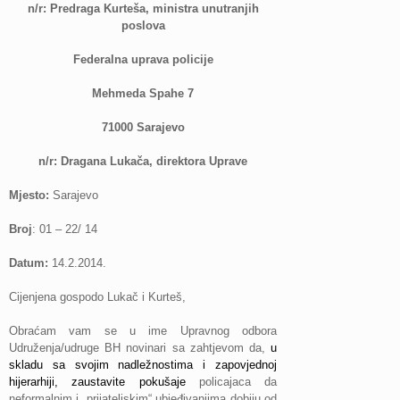
n/r: Predraga Kurteša, ministra unutranjih
poslova
Federalna uprava policije
Mehmeda Spahe 7
71000 Sarajevo
n/r: Dragana Lukača, direktora Uprave
Mjesto:
Sarajevo
Broj
: 01 – 22/ 14
Datum:
14.2.2014.
Cijenjena gospodo Lukač i Kurteš,
Obraćam vam se u ime Upravnog odbora
Udruženja/udruge BH novinari sa zahtjevom da,
u
skladu sa svojim nadležnostima i zapovjednoj
hijerarhiji, zaustavite pokušaje
policajaca da
neformalnim i „prijateljskim“ ubjeđivanjima dobiju od