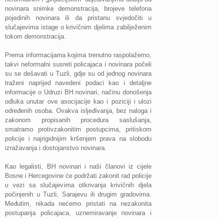
novinara snimke demonstracija, brojeve telefona
pojedinih novinara ili da pristanu svjedočiti u
slučajevima istage o krivičnim djelima zabilježenim
tokom demonstracija.
Prema informacijama kojima trenutno raspolažemo,
takvi neformalni susreti policajaca i novinara počeli
su se dešavati u Tuzli, gdje su od jednog novinara
traženi naprijed navedeni podaci kao i detaljne
informacije o Udruzi BH novinari, načinu donošenja
odluka unutar ove asocijacije kao i poziciji i ulozi
određenih osoba. Ovakva isljeđivanja, bez naloga i
zakonom propisanih procedura saslušanja,
smatramo protivzakonitim postupcima, pritiskom
policije i najrigidnijim kršenjem prava na slobodu
izražavanja i dostojanstvo novinara.
Kao legalisti, BH novinari i naši članovi iz cijele
Bosne i Hercegovine će podržati zakonit rad policije
u vezi sa slučajevima otkrivanja krivičnih djela
počinjenih u Tuzli, Sarajevu ili drugim gradovima.
Međutim, nikada nećemo pristati na nezakonita
postupanja policajaca, uznemiravanje novinara i