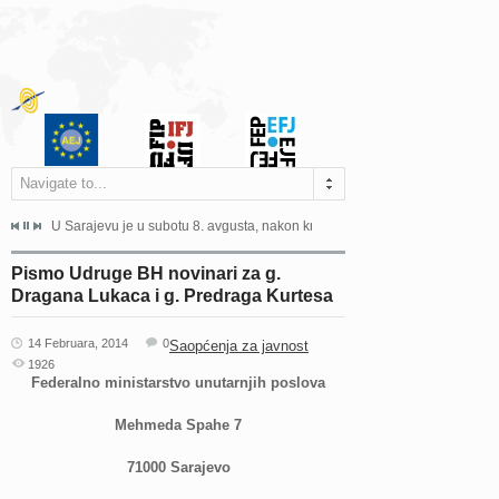
Navigate to...
ne odgovara na zahtjeve za pristup informacijama u zakonskom...
U Sarajevu je u subotu 8. avgusta, nakon kraće bolesti, preminuo istaknuti 
Sarajevo, 02. juli 2026. – Orga
Pismo Udruge BH novinari za g.
Dragana Lukaca i g. Predraga Kurtesa
14 Februara, 2014
0
Saopćenja za javnost
1926
Federalno ministarstvo unutarnjih poslova
Mehmeda Spahe 7
71000 Sarajevo