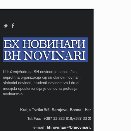
Udruženje/udruga BH novinari je nepolitička,
neprofitna organizacija čiji su članovi novinari,
slobodni novinari, studenti novinarstva i drugi
medijski uposlenici čija je osnovna profesija
novinarstvo.
Kralja Tvrtka 5/5, Sarajevo, Bosna i Hercegovina;
Tel/Fax: +387 33 223 818;+387 33 255 600
e-mail:
bhnovinari@bhnovinari.ba