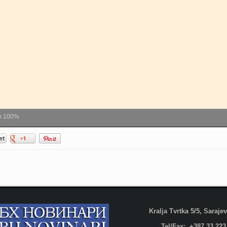
m
100%
Kralja Tvrtka 5/5, Saraj
Tel/Fax: +387 33 223