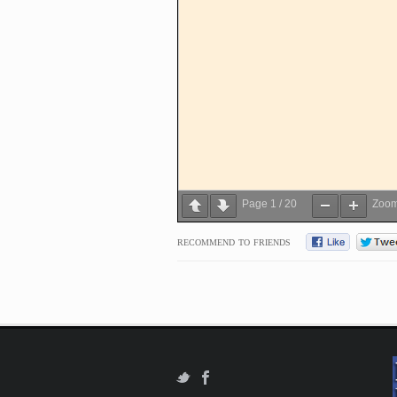
Page
1
/
20
Zoo
RECOMMEND TO FRIENDS