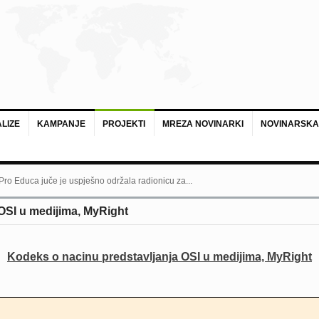
LIZE
KAMPANJE
PROJEKTI
MREZA NOVINARKI
NOVINARSKA
 Pro Educa juče je uspješno održala radionicu za...
OSI u medijima, MyRight
Kodeks o nacinu predstavljanja OSI u medijima, MyRight