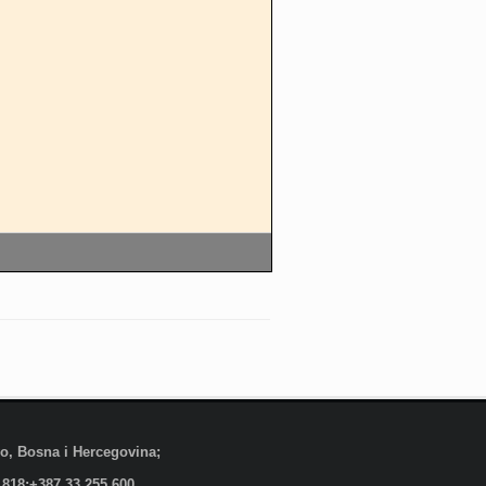
evo, Bosna i Hercegovina;
 818;+387 33 255 600