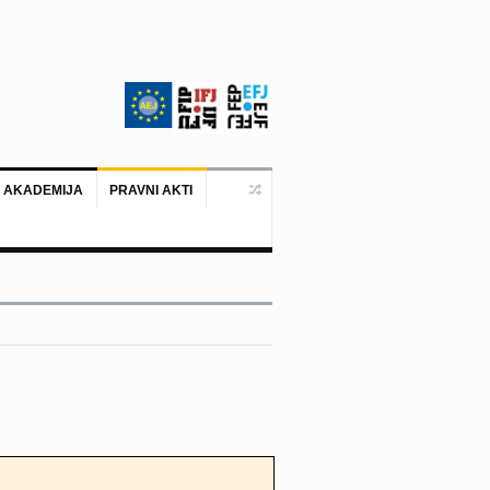
 AKADEMIJA
PRAVNI AKTI
Ankara, 19. juni 2026. – Predstavni