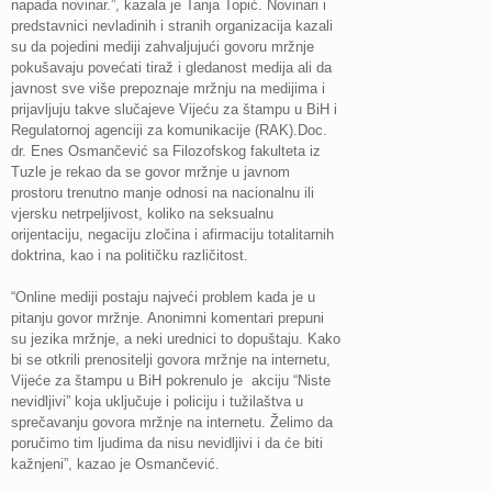
napada novinar.”, kazala je Tanja Topić.
Novinari i
predstavnici nevladinih i stranih organizacija kazali
su da pojedini mediji zahvaljujući govoru mržnje
pokušavaju povećati tiraž i gledanost medija ali da
javnost sve više prepoznaje mržnju na medijima i
prijavljuju takve slučajeve Vijeću za štampu u BiH i
Regulatornoj agenciji za komunikacije (RAK).
Doc.
dr. Enes Osmančević sa Filozofskog fakulteta iz
Tuzle je rekao da se govor mržnje u javnom
prostoru trenutno manje odnosi na nacionalnu ili
vjersku netrpeljivost, koliko na seksualnu
orijentaciju, negaciju zločina i afirmaciju totalitarnih
doktrina, kao i na političku različitost.
“Online mediji postaju najveći problem kada je u
pitanju govor mržnje. Anonimni komentari prepuni
su jezika mržnje, a neki urednici to dopuštaju. Kako
bi se otkrili prenositelji govora mržnje na internetu,
Vijeće za štampu u BiH pokrenulo je akciju “Niste
nevidljivi” koja uključuje i policiju i tužilaštva u
sprečavanju govora mržnje na internetu. Želimo da
poručimo tim ljudima da nisu nevidljivi i da će biti
kažnjeni”, kazao je Osmančević.