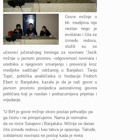
Govor mržnje u
bh. medijima nije
nestao nego je
evoluirao i čita se
između redova,
složili su se
učesnici jučerašnjeg treninga za novinare “Jezik
mržnje u javnom prostoru –odgovornost novinara i
urednika u njegovom smanjenju i prevenciji kroz
medijske sadržaje” održanog u Banjaluci. Tanja
Topić, politička analitičarka iz fondacije Fridrich
Ebert iz Banjaluke, kazala je da je naš govor u
javnom prostoru posljedica autorativnog govora
političara koji je nasilan i podrazumijeva prijetnje i
vrijeđanje.
“U BiH je govor mržnje skoro postao prihvatljiv pa
ga često i ne primjećujemo. Nama je normalno
da se mrze Sarajevo i Banjaluka. Mržnja se danas
čita između redova i kao takva je opasnija. Takođe,
solidarnost novinara ne postoji kada je meta