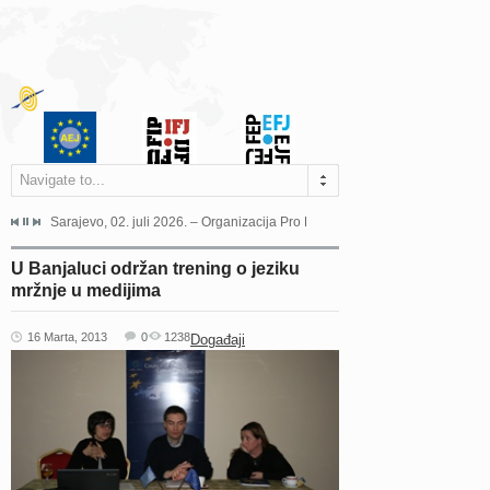
Navigate to...
jeća Grada Sarajeva povodom Dana Sarajeva dugogodišnjoj...
Sarajevo, 02. juli 2026. – Organizacija Pro Educa juče je uspješno održala 
Ankara, 19. juni 2026. – Preds
U Banjaluci održan trening o jeziku
mržnje u medijima
16 Marta, 2013
0
1238
Događaji