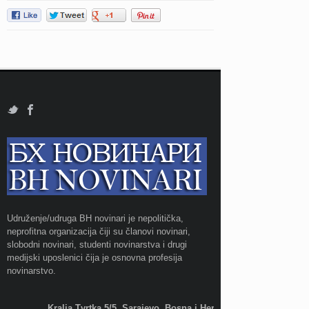
Udruženje/udruga BH novinari je nepolitička,
neprofitna organizacija čiji su članovi novinari,
slobodni novinari, studenti novinarstva i drugi
medijski uposlenici čija je osnovna profesija
novinarstvo.
Kralja Tvrtka 5/5, Sarajevo, Bosna i Hercegovina;