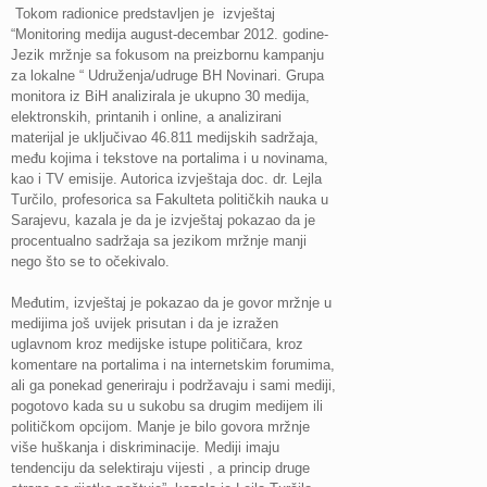
Tokom radionice predstavljen je izvještaj
“Monitoring medija august-decembar 2012. godine-
Jezik mržnje sa fokusom na preizbornu kampanju
za lokalne “ Udruženja/udruge BH Novinari. Grupa
monitora iz BiH analizirala je ukupno 30 medija,
elektronskih, printanih i online, a analizirani
materijal je uključivao 46.811 medijskih sadržaja,
među kojima i tekstove na portalima i u novinama,
kao i TV emisije. Autorica izvještaja doc. dr. Lejla
Turčilo, profesorica sa Fakulteta političkih nauka u
Sarajevu, kazala je da je izvještaj pokazao da je
procentualno sadržaja sa jezikom mržnje manji
nego što se to očekivalo.
Međutim, izvještaj je pokazao da je govor mržnje u
medijima još uvijek prisutan i da je izražen
uglavnom kroz medijske istupe političara, kroz
komentare na portalima i na internetskim forumima,
ali ga ponekad generiraju i podržavaju i sami mediji,
pogotovo kada su u sukobu sa drugim medijem ili
političkom opcijom. Manje je bilo govora mržnje
više huškanja i diskriminacije. Mediji imaju
tendenciju da selektiraju vijesti , a princip druge