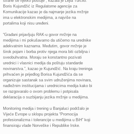
strane se rijetko poštuje”, kazala je Lejla Turčilo.
Boris Kujundžić iz Regulatorne agencije za
Komunikacije kazao je da najmanje jezika mržnje
ima u elektronskim medijima, a najviše na
portalima koji nisu uređeni.
“Građani prijavljuju RAK-u govor mržnje na
medijima i mi pokušavamo da utičemo na urednike
adekvatnim kaznama. Međutim, govor mržnje je
širok pojam i borba protiv njega mora biti ozbiljna i
sveobuhvatna. Moraju se konstantno pozivati
urednici i vlasnici medija da poštuju standarde
novinarstva.”, kazao je Kujundžić. Na kraju treninga
prihvaćen je prijedlog Borisa Kujundžića da se
organizuje sastanak sa svim udruženjima novinara,
nadležnim institucijama i urednicima medija kako bi
se razgovaralo o ovom problemu i potpisala
deklaracija o suzbijanju jezika mržnje u medijima.
Monitoring medija i trening u Banjaluci podržalo je
Vijeće Evrope u sklopu projekta “Promocija
profesionalizma i tolerancije u medijima u BiH” koji
finansiraju vlade Norveške i Republike Irske.