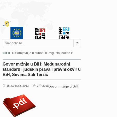
Navigate to...
ne odgovara na zahtjeve za pristup informacijama u zakonskom...
U Sarajevu je u subotu 8. avgusta, nakon kraće bolesti, preminuo istaknuti 
Sarajevo, 02. juli 2026. – Orga
Govor mržnje u BiH: Međunarodni
standardi ljudskih prava i pravni okvir u
BiH, Sevima Sali-Terzić
15 Januara, 2013
0
2011
Govor mržnje u BiH