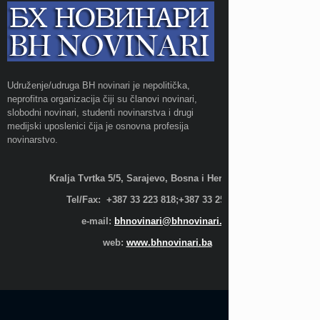
Udruženje/udruga BH novinari je nepolitička,
neprofitna organizacija čiji su članovi novinari,
slobodni novinari, studenti novinarstva i drugi
medijski uposlenici čija je osnovna profesija
novinarstvo.
Kralja Tvrtka 5/5, Sarajevo, Bosna i Hercegovina;
Tel/Fax: +387 33 223 818;+387 33 255 600
e-mail:
bhnovinari@bhnovinari.ba
web:
www.bhnovinari.ba