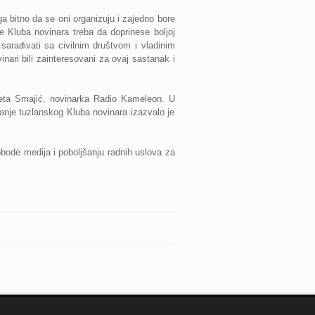
a bitno da se oni organizuju i zajedno bore
e Kluba novinara treba da doprinese boljoj
i sarađivati sa civilnim društvom i vladinim
ari bili zainteresovani za ovaj sastanak i
meta Smajić, novinarka Radio Kameleon. U
anje tuzlanskog Kluba novinara izazvalo je
lobode medija i poboljšanju radnih uslova za