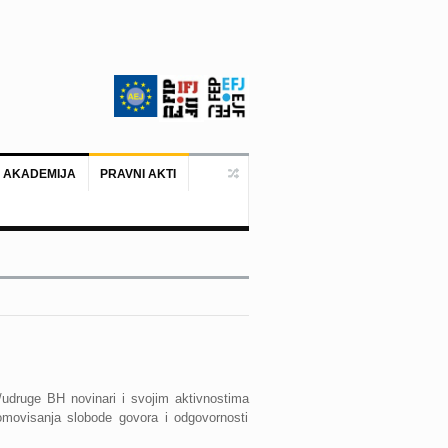
 AKADEMIJA
PRAVNI AKTI
Ankara, 19. juni 2026. – Predstavni
/udruge BH novinari i svojim aktivnostima
omovisanja slobode govora i odgovornosti