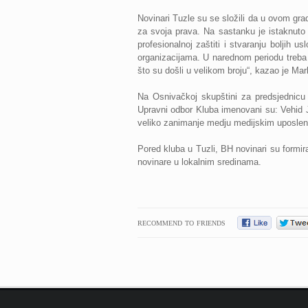
Novinari Tuzle su se složili da u ovom gra
za svoja prava. Na sastanku je istaknuto 
profesionalnoj zaštiti i stvaranju boljih u
organizacijama. U narednom periodu treba 
što su došli u velikom broju“, kazao je Ma
Na Osnivačkoj skupštini za predsjednicu
Upravni odbor Kluba imenovani su: Vehid J
veliko zanimanje medju medijskim uposlenic
Pored kluba u Tuzli, BH novinari su formira
novinare u lokalnim sredinama.
RECOMMEND TO FRIENDS