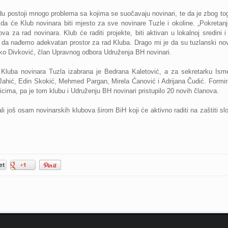
du postoji mnogo problema sa kojima se suočavaju novinari, te da je zbog tog
da će Klub novinara biti mjesto za sve novinare Tuzle i okoline. „Pokretanj
slova za rad novinara. Klub će raditi projekte, biti aktivan u lokalnoj sredini 
da nađemo adekvatan prostor za rad Kluba. Drago mi je da su tuzlanski novin
rko Divković, član Upravnog odbora Udruženja BH novinari.
 Kluba novinara Tuzla izabrana je Bedrana Kaletović, a za sekretarku Is
ahić, Edin Skokić, Mehmed Pargan, Mirela Ćanović i Adrijana Čudić. Formir
ima, pa je tom klubu i Udruženju BH novinari pristupilo 20 novih članova.
li još osam novinarskih klubova širom BiH koji će aktivno raditi na zaštiti s