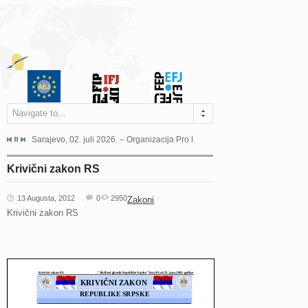
Navigate to...
jeća Grada Sarajeva povodom Dana Sarajeva dugogodišnjoj...
Sarajevo, 02. juli 2026. – Organizacija Pro Educa juče je uspješno održala 
Ankara, 19. juni 2026. – Preds
Krivični zakon RS
13 Augusta, 2012
0
2950
Zakoni
Krivični zakon RS