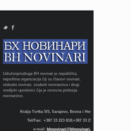
Udruženje/udruga BH novinari je nepolitička,
neprofitna organizacija čiji su članovi novinari,
slobodni novinari, studenti novinarstva i drugi
medijski uposlenici čija je osnovna profesija
novinarstvo.
Kralja Tvrtka 5/5, Sarajevo, Bosna i Hercegovina;
Tel/Fax: +387 33 223 818;+387 33 255 600
e-mail:
bhnovinari@bhnovinari.ba