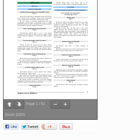
Page
1
/
51
Zoom
100%