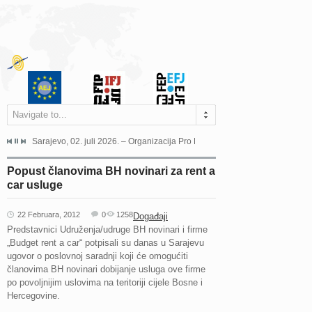
Navigate to...
jeća Grada Sarajeva povodom Dana Sarajeva dugogodišnjoj...
Sarajevo, 02. juli 2026. – Organizacija Pro Educa juče je uspješno održala 
Ankara, 19. juni 2026. – Preds
Popust članovima BH novinari za rent a
car usluge
22 Februara, 2012
0
1258
Događaji
Predstavnici Udruženja/udruge BH novinari i firme
„Budget rent a car“ potpisali su danas u Sarajevu
ugovor o poslovnoj saradnji koji će omogućiti
članovima BH novinari dobijanje usluga ove firme
po povoljnijim uslovima na teritoriji cijele Bosne i
Hercegovine.