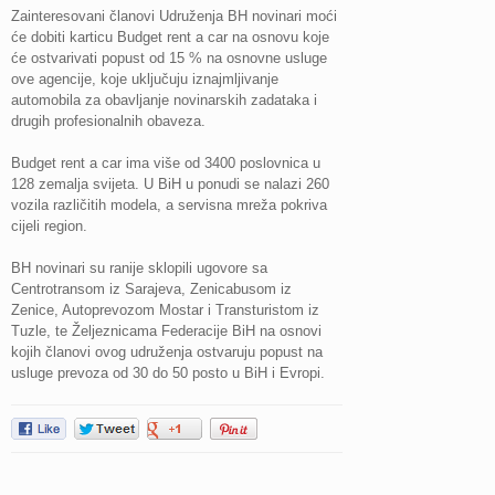
Zainteresovani članovi Udruženja BH novinari moći
će dobiti karticu Budget rent a car na osnovu koje
će ostvarivati popust od 15 % na osnovne usluge
ove agencije, koje uključuju iznajmljivanje
automobila za obavljanje novinarskih zadataka i
drugih profesionalnih obaveza.
Budget rent a car ima više od 3400 poslovnica u
128 zemalja svijeta. U BiH u ponudi se nalazi 260
vozila različitih modela, a servisna mreža pokriva
cijeli region.
BH novinari su ranije sklopili ugovore sa
Centrotransom iz Sarajeva, Zenicabusom iz
Zenice, Autoprevozom Mostar i Transturistom iz
Tuzle, te Željeznicama Federacije BiH na osnovi
kojih članovi ovog udruženja ostvaruju popust na
usluge prevoza od 30 do 50 posto u BiH i Evropi.