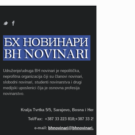
Udruženje/udruga BH novinari je nepolitička,
neprofitna organizacija čiji su članovi novinari,
slobodni novinari, studenti novinarstva i drugi
medijski uposlenici čija je osnovna profesija
novinarstvo.
Kralja Tvrtka 5/5, Sarajevo, Bosna i Hercegovina;
Tel/Fax: +387 33 223 818;+387 33 255 600
e-mail:
bhnovinari@bhnovinari.ba