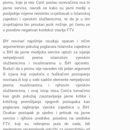
pismu, koje je reis Cerić poslao osnivačima ova tri
javna servisa, navodi se kako su javni mediji u
posljednje vrijeme neistinito izvještavali o Islamskoj
zajednici i vjerskim službenicima, te da je u tim
izvještajima bio prisutan jezik mržnje, pri čemu se
u posebno negativan kontekst stavlja FTV.
BH novinari
najoštrije osuđuju opasan i ničim
argumentiran pokušaj poglavara Islamske zajednice
u BiH da javne medijske servise optuži za sijanje
netrpeljivosti prema islamskim vjerskim
službenicima i muslimanima u BiH općenito.
Budući da u pismu nije naveden niti jedan argument
ili izjava koji svjedoče o huškačom postupanju
novinara ili koji u sebi sadrže elemente netrpeljivost
prema muslimanima i njihovim vjerskim
službenicima, i ovaj istup reisa Cerića tumačimo
kao grubi pokušaj zaustavljanja javne kritike i
kritičkog promišljanja njegovih postupaka kao
poglavara najbrojnije vjerske zajednice u BiH.
Ovakav postupak je ujedno i pritisak na javne
servise i njihove urednike, posebno na urednike
FTV, koji su, nebrojeno puta do sada, bili
predmetom neutemljenih optužbi za islamofobiju od