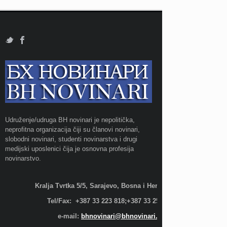
Udruženje/udruga BH novinari je nepolitička,
neprofitna organizacija čiji su članovi novinari,
slobodni novinari, studenti novinarstva i drugi
medijski uposlenici čija je osnovna profesija
novinarstvo.
Kralja Tvrtka 5/5, Sarajevo, Bosna i Hercegovina;
Tel/Fax: +387 33 223 818;+387 33 255 600
e-mail:
bhnovinari@bhnovinari.ba