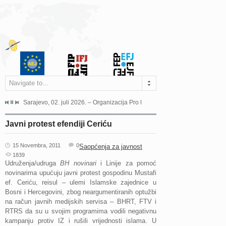
Navigate to...
jeća Grada Sarajeva povodom Dana Sarajeva dugogodišnjoj...
Sarajevo, 02. juli 2026. – Organizacija Pro Educa juče je uspješno održala 
Ankara, 19. juni 2026. – Preds
Javni protest efendiji Ceriću
15 Novembra, 2011
0
Saopćenja za javnost
1839
Udruženja/udruga
BH novinari
i Linije za pomoć
novinarima upućuju javni protest gospodinu Mustafi
ef. Ceriću, reisul – ulemi Islamske zajednice u
Bosni i Hercegovini, zbog neargumentiranih optužbi
na račun javnih medijskih servisa – BHRT, FTV i
RTRS da su u svojim programima vodili negativnu
kampanju protiv IZ i rušili vrijednosti islama. U