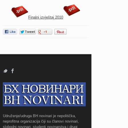
Finalni izvještaj 2010
Udruženje/udruga BH novinari je nepolitička,
neprofitna organizacija čiji su članovi novinari,
slobodni novinari, studenti novinarstva i drugi