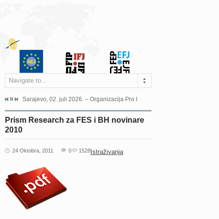
Navigate to...
jeća Grada Sarajeva povodom Dana Sarajeva dugogodišnjoj...
Sarajevo, 02. juli 2026. – Organizacija Pro Educa juče je uspješno održala 
Ankara, 19. juni 2026. – Preds
Prism Research za FES i BH novinare
2010
24 Oktobra, 2011
0
1528
Istraživanja