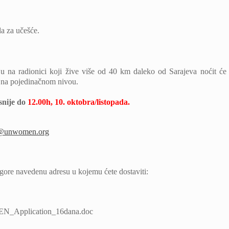
da za učešće.
u na radionici koji žive više od 40 km daleko od Sarajeva noćit će
i na pojedinačnom nivou.
snije do
12.00h, 10. oktobra/listopada.
@unwomen.org
 gore navedenu adresu u kojemu ćete dostaviti:
EN_Application_16dana.doc