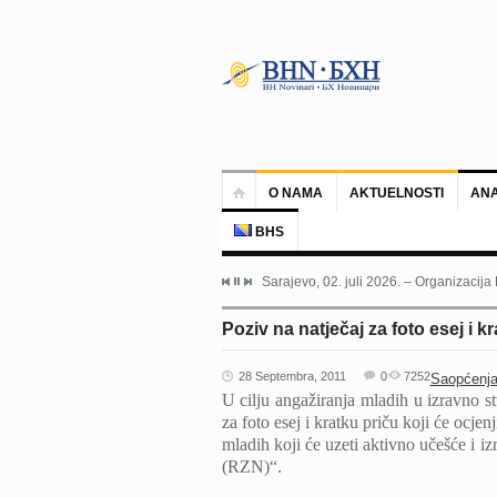
O NAMA
AKTUELNOSTI
ANA
BHS
Sarajevo, 02. juli 2026. – Organizacija
Poziv na natječaj za foto esej i
28 Septembra, 2011
0
7252
Saopćenja
U cilju angažiranja mladih u izravno 
za foto esej i kratku priču koji će ocje
mladih koji će uzeti aktivno učešće i 
(RZN)“.