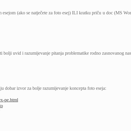
m esejom (ako se natječete za foto esej) ILI kratku priču u doc (MS Wo
 bolji uvid i razumijevanje pitanja problematike rodno zasnovanog nasil
u dobar izvor za bolje razumijevanje koncepta foto eseja:
ex-pe.html
to