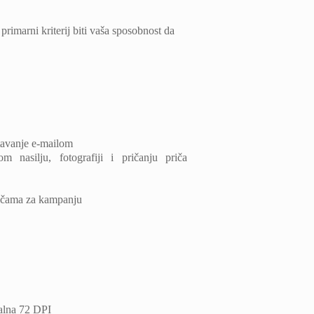
primarni kriterij biti vaša sposobnost da
štavanje e-mailom
 nasilju, fotografiji i pričanju priča
ričama za kampanju
malna 72 DPI