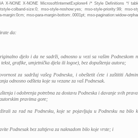
A X-NONE X-NONE MicrosoftInternetExplorer4 /* Style Definitions */ tab
style-colband-size:0; mso-style-noshow:yes; mso-style-priority:99; mso-st
a-margin:0cm; mso-para-margin-bottom:.0001pt; mso-pagination:widow-orphan;
irate da:
originalno djelo i da ne sadrži, odnosno u vezi sa vašim Podneskom ne
 tekst, grafike, umjetnička djela ili logoe), bez dopuštenja autora;
ornost za sadržaj vašeg Podneska, i obeštetit ćete i zaštititi Admin
ivanja odnosno odšteta koje su vezane za vaš Podnesak.
uštenja i odobrenja potrebna za dostavu Podneska i davanje svih prava 
 autorskim pravima gore;
žirali za rad na Podnesku, koje se pojavljuju u Podnesku na bilo ko
vite Podnesak bez zahtjeva za naknadom bilo koje vrste; i