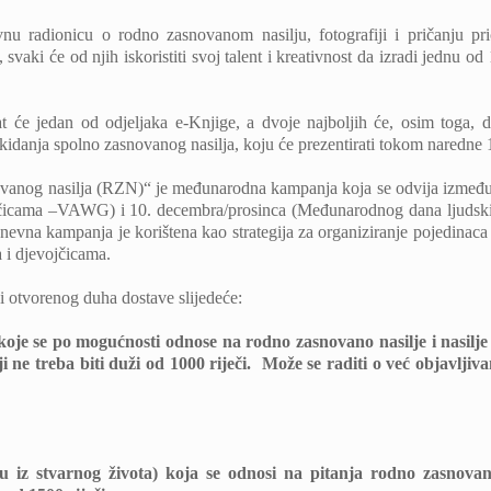
 radionicu o rodno zasnovanom nasilju, fotografiji i pričanju pr
, svaki će od njih iskoristiti svoj talent i kreativnost da izradi jednu od
 će jedan od odjeljaka e-Knjige, a dvoje najboljih će, osim toga, dob
 ukidanja spolno zasnovanog nasilja, koju će prezentirati tokom naredn
novanog nasilja (RZN)“ je međunarodna kampanja koja se odvija izme
jčicama –VAWG) i 10. decembra/prosinca (Međunarodnog dana ljudskih
vna kampanja je korištena kao strategija za organiziranje pojedinaca i
 i djevojčicama.
i otvorenog duha dostave slijedeće:
), koje se po mogućnosti odnose na rodno zasnovano nasilje i nasil
 ne treba biti duži od 1000 riječi. Može se raditi o već objavljiva
ču iz stvarnog života) koja se odnosi na pitanja rodno zasnovano