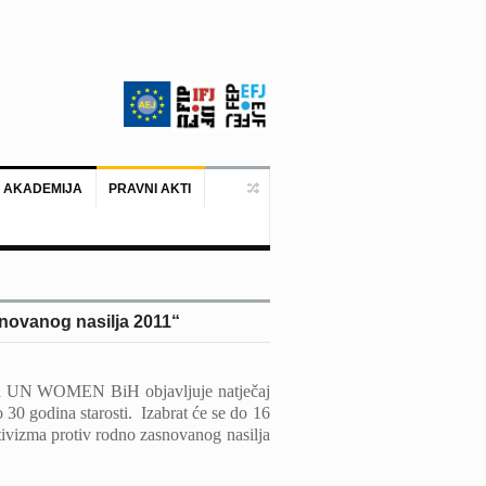
 AKADEMIJA
PRAVNI AKTI
Ankara, 19. juni 2026. – Predstavni
snovanog nasilja 2011“
 ured UN WOMEN BiH objavljuje natječaj
o 30 godina starosti. Izabrat će se do 16
tivizma protiv rodno zasnovanog nasilja