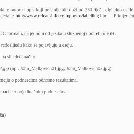
atke o autoru i opis koji ne smije biti duži od 250 riječi, digitalno 
gledajte
http://www.rideau-info.com/photos/labelling.html
. Primjer fot
DOC formatu, na jednom od jezika u službenoj upotrebi u BiH.
edoslijedu kako se pojavljuju u eseju.
na slijedeći način:
2.jpg
(npr. John_Malkovich01.jpg, John_Malkovich02.jpg)
nciju o podnescima odnosno rezultatima.
rmacije o pojedinačnim podnescima.
ča)