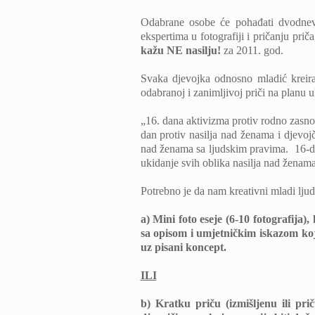
Odabrane osobe će pohađati dvodnevnu
ekspertima u fotografiji i pričanju priča
kažu NE nasilju!
za 2011. god.
Svaka djevojka odnosno mladić kreirat
odabranoj i zanimljivoj priči na planu
„16. dana aktivizma protiv rodno zas
dan protiv nasilja nad ženama i djevo
nad ženama sa ljudskim pravima. 16-dne
ukidanje svih oblika nasilja nad ženama
Potrebno je da nam kreativni mladi ljud
a) Mini foto eseje (6-10 fotografija
sa opisom i umjetničkim iskazom koji
uz pisani koncept.
ILI
b) Kratku priču (izmišljenu ili pri