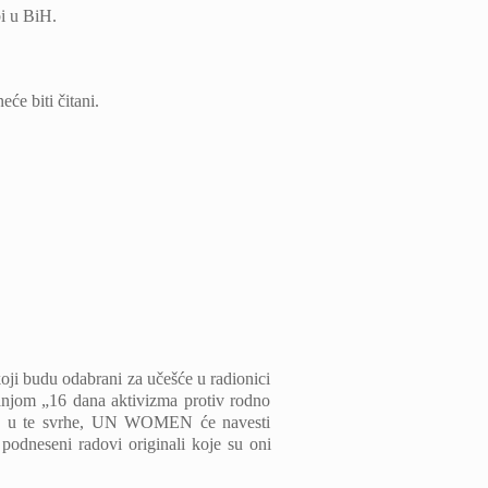
bi u BiH.
će biti čitani.
i budu odabrani za učešće u radionici
njom „16 dana aktivizma protiv rodno
ova u te svrhe, UN WOMEN će navesti
podneseni radovi originali koje su oni