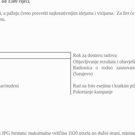
 od 1500 riječi.
i, a pažnju ćemo posvetiti najkreativnijim idejama i vizijama. Za žiri će 
nu.
Rok za dostavu radova
Objavljivanje rezultata i obavje
Radionica o rodno zasnovanom
(Sarajevo)
ar/studeni
Rad na foto esejima i kratkim p
Pokretanje kampanje
a u JPG formatu: maksimalna veličina 1920 pixela po dužoj strani, mini