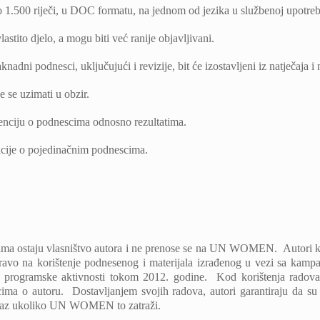
o 1.500 riječi, u DOC formatu, na jednom od jezika u službenoj upotre
lastito djelo, a mogu biti već ranije objavljivani.
ni podnesci, uključujući i revizije, bit će izostavljeni iz natječaja i ne
 se uzimati u obzir.
enciju o podnescima odnosno rezultatima.
cije o pojedinačnim podnescima.
ma ostaju vlasništvo autora i ne prenose se na UN WOMEN. Autori koj
o na korištenje podnesenog i materijala izrađenog u vezi sa kampa
e programske aktivnosti tokom 2012. godine. Kod korištenja rad
ima o autoru. Dostavljanjem svojih radova, autori garantiraju da su 
 dokaz ukoliko UN WOMEN to zatraži.