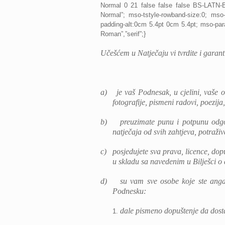
Normal 0 21 false false false BS-LATN-B
Normal”; mso-tstyle-rowband-size:0; mso-t
padding-alt:0cm 5.4pt 0cm 5.4pt; mso-par
Roman”,”serif”;}
Učešćem u Natječaju vi tvrdite i garant
a)
je vaš Podnesak, u cjelini, vaše 
fotografije, pismeni radovi, poezija,
b)
preuzimate punu i potpunu odgov
natječaja od svih zahtjeva, potraž
c)
posjedujete sva prava, licence, dop
u skladu sa navedenim u Bilješci o
d)
su vam sve osobe koje ste anga
Podnesku:
dale pismeno dopuštenje da dosta