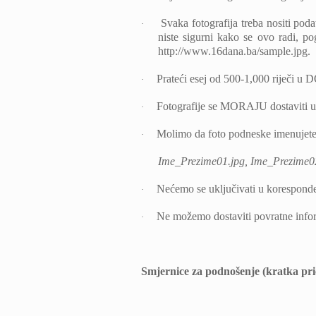
Svaka fotografija treba nositi pod
·
niste sigurni kako se ovo radi, po
http://www.16dana.ba/sample.jpg.
Prateći esej od 500-1,000 riječi u 
·
Fotografije se MORAJU dostaviti u r
·
Molimo da foto podneske imenujete 
·
Ime_Prezime01.jpg, Ime_Prezime0
Nećemo se uključivati u koresponde
·
Ne možemo dostaviti povratne info
·
Smjernice za podnošenje (kratka pri