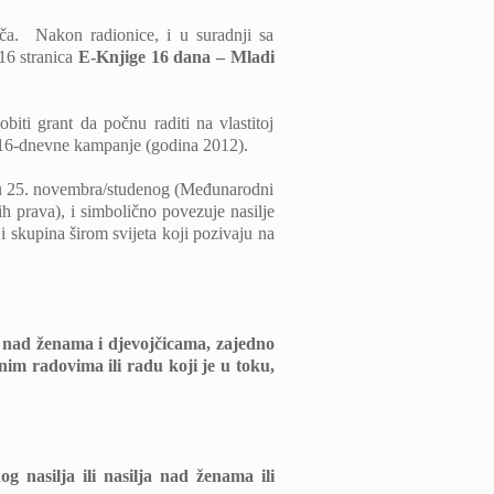
iča. Nakon radionice, i u suradnji sa
 16 stranica
E-Knjige 16 dana – Mladi
iti grant da počnu raditi na vlastitoj
e 16-dnevne kampanje (godina 2012).
đu 25. novembra/studenog (Međunarodni
 prava), i simbolično povezuje nasilje
 skupina širom svijeta koji pozivaju na
je nad ženama i djevojčicama, zajedno
nim radovima ili radu koji je u toku,
g nasilja ili nasilja nad ženama ili