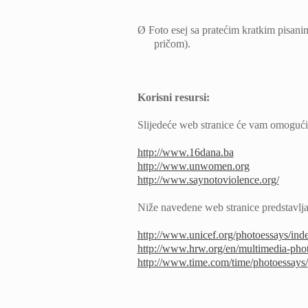
Ø
Foto esej sa pratećim kratkim pisani
pričom).
Korisni resursi:
Slijedeće web stranice će vam omogućiti
http://www.16dana.ba
http://www.unwomen.org
http://www.saynotoviolence.org/
Niže navedene web stranice predstavljaj
http://www.unicef.org/photoessays/ind
http://www.hrw.org/en/multimedia-pho
http://www.time.com/time/photoessays/