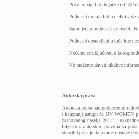
·
Priče trebaju biti dugačke od 500 d
·
Podnesci moraju biti u cjelini vaše v
·
Samo jedan podnesak po osobi. Naknad
·
Podnesci dostavljeni u tuđe ime neće
·
Nećemo se uključivati u korespond
·
Ne možemo davati nikakve informa
Autorska prava
Autorska prava nad podnesenim radovi
i kampanji ustupit će UN WOMEN prav
zasnovanog naselja 2011“ i naknadn
bilješku o autorskim pravima sa podac
stvorili i pristaju da o tome dostave