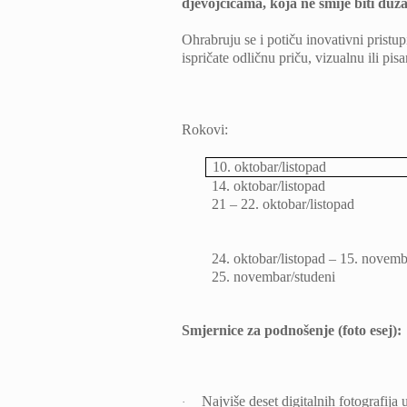
djevojčicama, koja ne smije biti duža
Ohrabruju se i potiču inovativni pristup
ispričate odličnu priču, vizualnu ili pisa
Rokovi:
10. oktobar/listopad
14. oktobar/listopad
21 – 22. oktobar/listopad
24. oktobar/listopad – 15. novemb
25. novembar/studeni
Smjernice za podnošenje (foto esej):
Najviše deset digitalnih fotografij
·