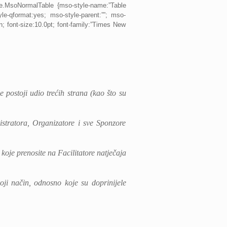
le.MsoNormalTable {mso-style-name:”Table
yle-qformat:yes; mso-style-parent:””; mso-
 font-size:10.0pt; font-family:”Times New
 postoji udio trećih strana (kao što su
istratora, Organizatore i sve Sponzore
koje prenosite na Facilitatore natječaja
ji način, odnosno koje su doprinijele