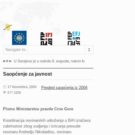
Navigate to...
ne odgovara na zahtjeve za pristup informacijama u zakonskom...
U Sarajevu je u subotu 8. avgusta, nakon kraće bolesti, preminuo istaknuti 
Sarajevo, 02. juli 2026. – Orga
Saopćenje za javnost
17 Novembra, 2004
Pregled saopćenja iz 2004
0
1159
Pismo Ministarstvu pravde Crne Gore
Koordinacija novinarskih udruženja u BiH izražava
zabrinutost zbog sudjenja i izricanja presude
novinaru Andredju Nikolaidisu, novinaru