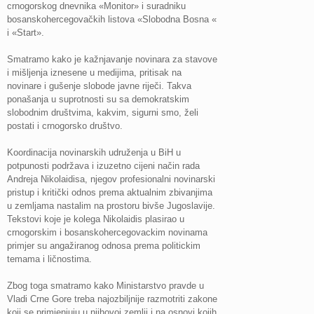
crnogorskog dnevnika «Monitor» i suradniku
bosanskohercegovačkih listova «Slobodna Bosna «
i «Start».
Smatramo kako je kažnjavanje novinara za stavove
i mišljenja iznesene u medijima, pritisak na
novinare i gušenje slobode javne riječi. Takva
ponašanja u suprotnosti su sa demokratskim
slobodnim društvima, kakvim, sigurni smo, želi
postati i crnogorsko društvo.
Koordinacija novinarskih udruženja u BiH u
potpunosti podržava i izuzetno cijeni način rada
Andreja Nikolaidisa, njegov profesionalni novinarski
pristup i kritički odnos prema aktualnim zbivanjima
u zemljama nastalim na prostoru bivše Jugoslavije.
Tekstovi koje je kolega Nikolaidis plasirao u
crnogorskim i bosanskohercegovackim novinama
primjer su angažiranog odnosa prema politickim
temama i ličnostima.
Zbog toga smatramo kako Ministarstvo pravde u
Vladi Crne Gore treba najozbiljnije razmotriti zakone
koji se primjenjuju u njihovoj zemlji i na osnovi kojih