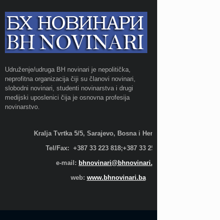
Udruženje/udruga BH novinari je nepolitička,
neprofitna organizacija čiji su članovi novinari,
slobodni novinari, studenti novinarstva i drugi
medijski uposlenici čija je osnovna profesija
novinarstvo.
Kralja Tvrtka 5/5, Sarajevo, Bosna i Hercegovina;
Tel/Fax: +387 33 223 818;+387 33 255 600
e-mail:
bhnovinari@bhnovinari.ba
web:
www.bhnovinari.ba