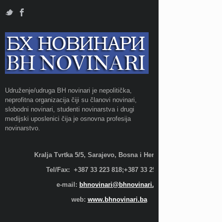
Udruženje/udruga BH novinari je nepolitička,
neprofitna organizacija čiji su članovi novinari,
slobodni novinari, studenti novinarstva i drugi
medijski uposlenici čija je osnovna profesija
novinarstvo.
Kralja Tvrtka 5/5, Sarajevo, Bosna i Hercegovina;
Tel/Fax: +387 33 223 818;+387 33 255 600
e-mail:
bhnovinari@bhnovinari.ba
web:
www.bhnovinari.ba