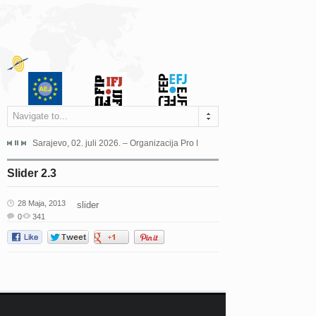
Navigate to...
jeća Grada Sarajeva povodom Dana Sarajeva dugogodišnjoj...
Sarajevo, 02. juli 2026. – Organizacija Pro Educa juče je uspješno održala 
Ankara, 19. juni 2026. – Preds
Slider 2.3
28 Maja, 2013
slider
0
341