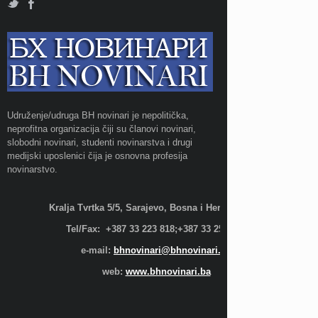
Udruženje/udruga BH novinari je nepolitička,
neprofitna organizacija čiji su članovi novinari,
slobodni novinari, studenti novinarstva i drugi
medijski uposlenici čija je osnovna profesija
novinarstvo.
Kralja Tvrtka 5/5, Sarajevo, Bosna i Hercegovina;
Tel/Fax: +387 33 223 818;+387 33 255 600
e-mail:
bhnovinari@bhnovinari.ba
web:
www.bhnovinari.ba