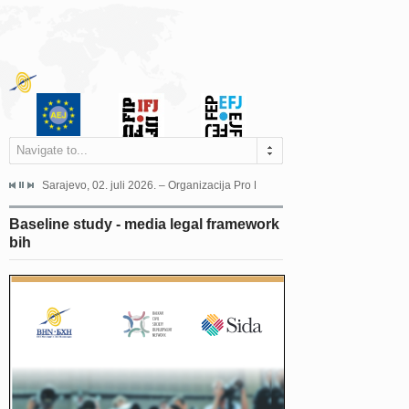
Navigate to...
jeća Grada Sarajeva povodom Dana Sarajeva dugogodišnjoj...
Sarajevo, 02. juli 2026. – Organizacija Pro Educa juče je uspješno održala 
Ankara, 19. juni 2026. – Preds
Baseline study - media legal framework
bih