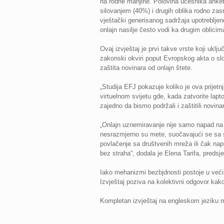
na rodne manjine. Polovina učesnika ankete 
silovanjem (40%) i drugih oblika rodno zasn
vještački generisanog sadržaja upotrebljen
onlajn nasilje često vodi ka drugim oblicima
Ovaj izvještaj je prvi takve vrste koji uklj
zakonski okviri poput Evropskog akta o slo
zaštita novinara od onlajn štete.
„Studija EFJ pokazuje koliko je ova prijet
virtuelnom svijetu gde, kada zatvorite lapt
zajedno da bismo podržali i zaštitili novin
„Onlajn uznemiravanje nije samo napad na p
nesrazmjerno su mete, suočavajući se sa 
povlačenje sa društvenih mreža ili čak napu
bez straha“, dodala je Elena Tarifa, preds
Iako mehanizmi bezbjdnosti postoje u većini 
Izvještaj poziva na kolektivni odgovor kako 
Kompletan izvještaj na engleskom jeziku m