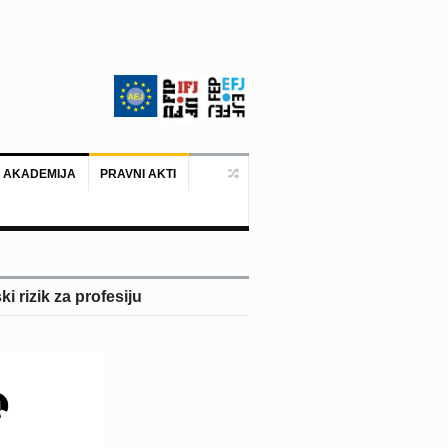
 AKADEMIJA
PRAVNI AKTI
Ankara, 19. juni 2026. – Predstavni
 rizik za profesiju