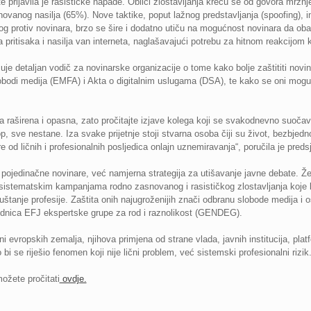
prijavila je rasističke napade. Oblici zlostavljanja kreću se od govora mržnje
ovanog nasilja (65%). Nove taktike, poput lažnog predstavljanja (spoofing), im
og protiv novinara, brzo se šire i dodatno utiču na mogućnost novinara da oba
 pritisaka i nasilja van interneta, naglašavajući potrebu za hitnom reakcijom k
učuje detaljan vodič za novinarske organizacije o tome kako bolje zaštititi nov
bodi medija (EMFA) i Akta o digitalnim uslugama (DSA), te kako se oni mogu is
nja raširena i opasna, zato pročitajte izjave kolega koji se svakodnevno suo
op, sve nestane. Iza svake prijetnje stoji stvarna osoba čiji su život, bezbjed
are od ličnih i profesionalnih posljedica onlajn uznemiravanja“, poručila je pre
ojedinačne novinare, već namjerna strategija za utišavanje javne debate. Žen
sistematskim kampanjama rodno zasnovanog i rasističkog zlostavljanja koje 
štanje profesije. Zaštita onih najugroženijih znači odbranu slobode medija i 
jednica EFJ ekspertske grupe za rod i raznolikost (GENDEG).
evropskih zemalja, njihova primjena od strane vlada, javnih institucija, platfo
bi se riješio fenomen koji nije lični problem, već sistemski profesionalni rizik
ožete pročitati
ovdje.