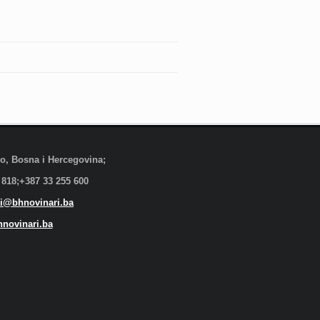
evo, Bosna i Hercegovina;
 818;+387 33 255 600
i@bhnovinari.ba
novinari.ba