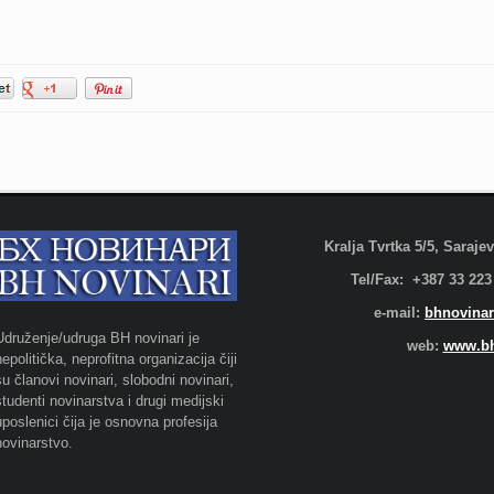
Kralja Tvrtka 5/5, Saraj
Tel/Fax: +387 33 223
e-mail:
bhnovinar
Udruženje/udruga BH novinari je
web:
www.bh
nepolitička, neprofitna organizacija čiji
su članovi novinari, slobodni novinari,
studenti novinarstva i drugi medijski
uposlenici čija je osnovna profesija
novinarstvo.