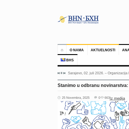
O NAMA
AKTUELNOSTI
ANA
BHS
Sarajevo, 02. juli 2026. – Organizacija
Stanimo u odbranu novinarstva: I
25 Novembra, 2025
0
663
Iz medija