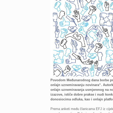
Povodom Međunarodnog dana borbe protiv
onlajn uznemiravanju novinara“. Autorka 
onlajn uznemiravanja usmjerenog na novi
izazove, ističe dobre prakse i nudi kon
donosiocima odluka, kao i onlajn platf
Prema anketi među članicama EFJ iz cijele