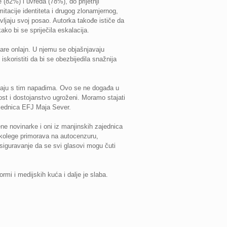
 (82%) i uvreda (78%), do prijetnji
itacije identiteta i drugog zlonamjernog,
vljaju svoj posao. Autorka takođe ističe da
ako bi se spriječila eskalacija.
inare onlajn. U njemu se objašnjavaju
koristiti da bi se obezbijedila snažnija
čavaju s tim napadima. Ovo se ne događa u
nost i dostojanstvo ugroženi. Moramo stajati
dsjednica EFJ Maja Sever.
e novinarke i oni iz manjinskih zajednica
kolege primorava na autocenzuru,
osiguravanje da se svi glasovi mogu čuti
rmi i medijskih kuća i dalje je slaba.
.