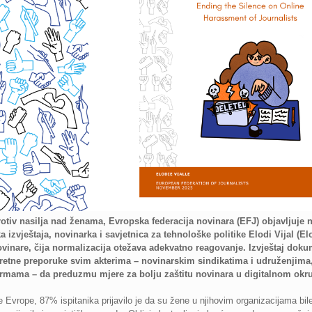
 nasilja nad ženama, Evropska federacija novinara (EFJ) objavljuje nov
izvještaja, novinarka i savjetnica za tehnološke politike Elodi Vijal (Elo
nare, čija normalizacija otežava adekvatno reagovanje. Izvještaj dokum
kretne preporuke svim akterima – novinarskim sindikatima i udruženjima
ormama – da preduzmu mjere za bolju zaštitu novinara u digitalnom okr
 Evrope, 87% ispitanika prijavilo je da su žene u njihovim organizacijama 