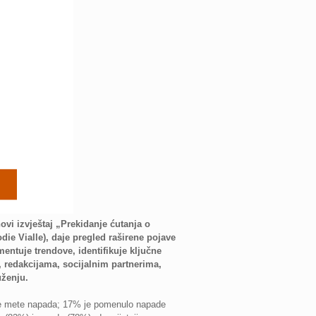
i izvještaj „Prekidanje ćutanja o
die Vialle), daje pregled raširene pojave
entuje trendove, identifikuje ključne
, redakcijama, socijalnim partnerima,
uženju.
bile mete napada; 17% je pomenulo napade