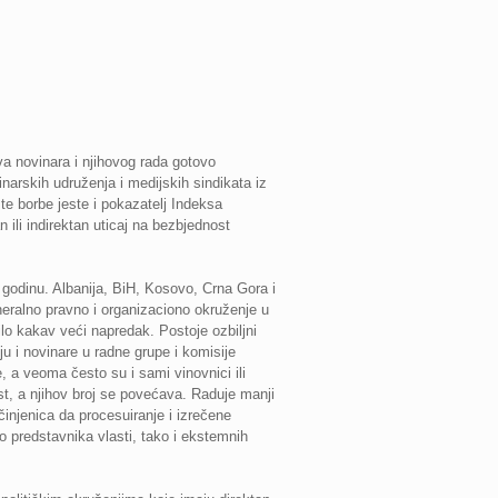
va novinara i njihovog rada gotovo
arskih udruženja i medijskih sindikata iz
e borbe jeste i pokazatelj Indeksa
 ili indirektan uticaj na bezbjednost
 godinu. Albanija, BiH, Kosovo, Crna Gora i
neralno pravno i organizaciono okruženje u
bilo kakav veći napredak. Postoje ozbiljni
ju i novinare u radne grupe i komisije
, a veoma često su i sami vinovnici ili
ost, a njihov broj se povećava. Raduje manji
 činjenica da procesuiranje i izrečene
ko predstavnika vlasti, tako i ekstemnih