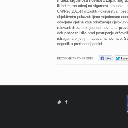
Indeks sigurnosti novinara Zapadnog B
ili indirektan uticaj na sigurnost novinara 
CM/Rec(2016)4 o zaštiti novinarstva i bezb
objektivnim pokazateljima vrijednosno ocenj
odvojene cjeline koje odražavaju cjelokupn
relevantnih za bezbjednost novinara,
prev
dok
procesni dio
prati postupanje državni
istragama prijetnji i napada na novinare.
St
dogodili u prethodnoj godini.
RECOMMEND TO FRIENDS