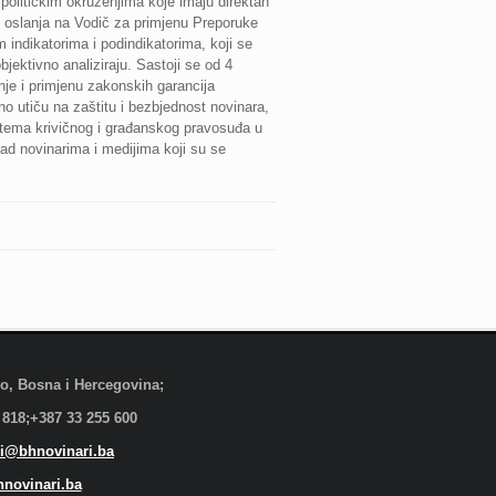
političkim okruženjima koje imaju direktan
eri oslanja na Vodič za primjenu Preporuke
indikatorima i podindikatorima, koji se
jektivno analiziraju. Sastoji se od 4
nje i primjenu zakonskih garancija
no utiču na zaštitu i bezbjednost novinara,
istema krivičnog i građanskog pravosuđa u
 nad novinarima i medijima koji su se
evo, Bosna i Hercegovina;
 818;+387 33 255 600
i@bhnovinari.ba
novinari.ba