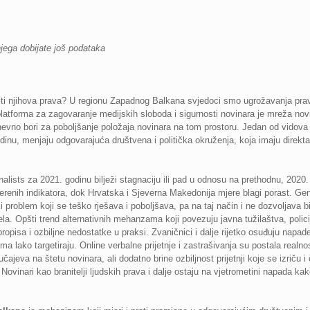
njega dobijate još podataka
štiti njihova prava? U regionu Zapadnog Balkana svjedoci smo ugrožavanja pra
atforma za zagovaranje medijskih sloboda i sigurnosti novinara je mreža novin
no bori za poboljšanje položaja novinara na tom prostoru. Jedan od vidova t
dinu, menjaju odgovarajuća društvena i politička okruženja, koja imaju direktan
ists za 2021. godinu bilježi stagnaciju ili pad u odnosu na prethodnu, 2020.
jerenih indikatora, dok Hrvatska i Sjeverna Makedonija mjere blagi porast. Ge
ki problem koji se teško rješava i poboljšava, pa na taj način i ne dozvoljava 
ela. Opšti trend alternativnih mehanzama koji povezuju javna tužilaštva, polici
ropisa i ozbiljne nedostatke u praksi. Zvaničnici i dalje rijetko osuđuju napade
a lako targetiraju. Online verbalne prijetnje i zastrašivanja su postala realn
učajeva na štetu novinara, ali dodatno brine ozbiljnost prijetnji koje se izriču i
Novinari kao branitelji ljudskih prava i dalje ostaju na vjetrometini napada ka