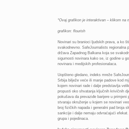
*Ovaj grafikon je interaktivan – klikom na 
grafikon: flourish
Novinari su branioci ljudskih prava, a ko 
svakodnevno. SafeJournalists regionalna pl
država Zapadnog Balkana koja se svakodnev
sigurnosti novinara kako se, iz godine u go
novinara i medijskih profesionalaca.
Uopšteno gledano, indeks mreže SafeJournal
Srbija bilježe veće ili manje padove kod m
kojem novinari rade i dalje predstavlja veli
propusti oko shvatanja ključnih krivičnih dj
pokušava da prevaziđe barijere u primjeni p
stvaraju okruženje u kojem se novinari veom
broj fizičkih napada i generalni pad broja sl
sankcije i dalje nemaju odvraćajući efekat. 
grupa i pojedinaca.