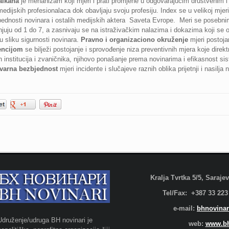
alkana
je mehanizam koji mjeri i prati promjene u odgovarajućim društvenim i 
i medijskih profesionalaca dok obavljaju svoju profesiju. Index se u velikoj mj
ednosti novinara i ostalih medijskih aktera Saveta Evrope. Meri se posebnim 
uju od 1 do 7, a zasnivaju se na istraživačkim nalazima i dokazima koji se ob
u sliku sigurnosti novinara.
Pravno i organizaciono okruženje
mjeri postoja
encijom
se bilježi postojanje i sprovođenje niza preventivnih mjera koje direkt
h institucija i zvaničnika, njihovo ponašanje prema novinarima i efikasnost s
varna bezbjednost
mjeri incidente i slučajeve raznih oblika prijetnji i nasilja
Kralja Tvrtka 5/5, Saraj
Tel/Fax: +387 33 223
e-mail:
bhnovinar
Udruženje/udruga BH novinari je
web:
www.bh