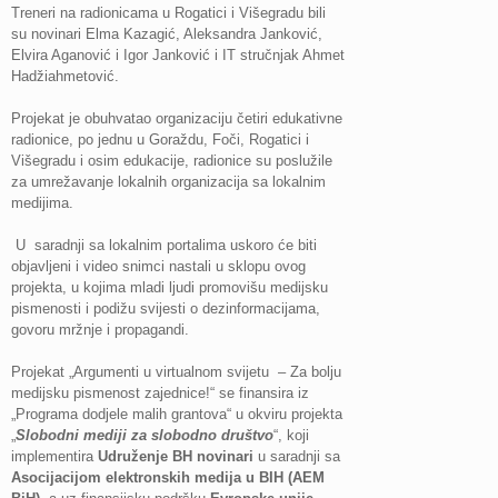
Treneri na radionicama u Rogatici i Višegradu bili
su novinari Elma Kazagić, Aleksandra Janković,
Elvira Aganović i Igor Janković i IT stručnjak Ahmet
Hadžiahmetović.
Projekat je obuhvatao organizaciju četiri edukativne
radionice, po jednu u Goraždu, Foči, Rogatici i
Višegradu i osim edukacije, radionice su poslužile
za umrežavanje lokalnih organizacija sa lokalnim
medijima.
U saradnji sa lokalnim portalima uskoro će biti
objavljeni i video snimci nastali u sklopu ovog
projekta, u kojima mladi ljudi promovišu medijsku
pismenosti i podižu svijesti o dezinformacijama,
govoru mržnje i propagandi.
Projekat „Argumenti u virtualnom svijetu – Za bolju
medijsku pismenost zajednice!“ se finansira iz
„Programa dodjele malih grantova“ u okviru projekta
„
Slobodni mediji za slobodno društvo
“, koji
implementira
Udruženje BH novinari
u saradnji sa
Asocijacijom elektronskih medija u BIH (AEM