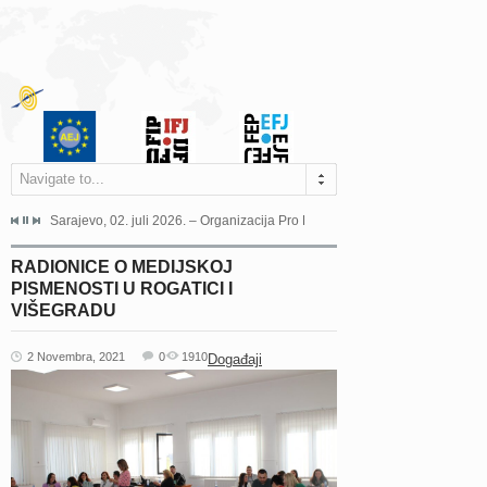
Navigate to...
jeća Grada Sarajeva povodom Dana Sarajeva dugogodišnjoj...
Sarajevo, 02. juli 2026. – Organizacija Pro Educa juče je uspješno održala 
Ankara, 19. juni 2026. – Preds
RADIONICE O MEDIJSKOJ
PISMENOSTI U ROGATICI I
VIŠEGRADU
2 Novembra, 2021
0
1910
Događaji