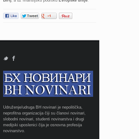
BiH)
, a uz finansijsku podršku
Evropske unije
.
Udruženje/udruga BH novinari je nepolitička,
neprofitna organizacija čiji su članovi novinari,
slobodni novinari, studenti novinarstva i drugi
medijski uposlenici čija je osnovna profesija
novinarstvo.