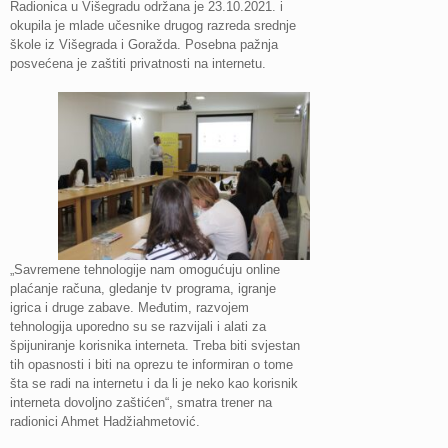
Radionica u Višegradu održana je 23.10.2021. i
okupila je mlade učesnike drugog razreda srednje
škole iz Višegrada i Goražda. Posebna pažnja
posvećena je zaštiti privatnosti na internetu.
„Savremene tehnologije nam omogućuju online
plaćanje računa, gledanje tv programa, igranje
igrica i druge zabave. Međutim, razvojem
tehnologija uporedno su se razvijali i alati za
špijuniranje korisnika interneta. Treba biti svjestan
tih opasnosti i biti na oprezu te informiran o tome
šta se radi na internetu i da li je neko kao korisnik
interneta dovoljno zaštićen“, smatra trener na
radionici Ahmet Hadžiahmetović.