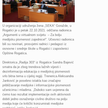
U organizaciji udruženja žena „SEKA“ Goražde, u
Rogatici je u petak 22.10.2021. održana radionica
„Argumenti u virtualnom svijetu – Za bolju
medijsku pismenost zajednice!“. Učesnici radionica
bili su novinari, prosvjetni radnici i pedagozi iz
osnovne i srednje škole u Rogatici i zaposlenici
Opštine Rogatica.
Direktorica „Radija 303“ iz Rogatice Sandra Bajević
smatra da je zbog trendova lažnih vijesti i
dezinformacija edukacija o medijskoj pismenosti
vrlo bitna tema u cijeloj regiji. Trenerica Aleksandra
Janković je posebno istakla kao značajno
približavanje medijske i informacijske pismenosti
učenicima i mladima. „Duboko sam uvjerena da
ćemo kao rezultat implementacije ovih aktivnosti
dobiti jedno osnaženije civilno društvo na polju
medija koje će kritički konzumirati medijske