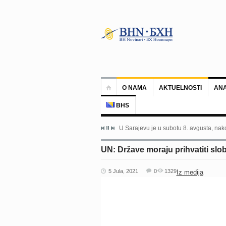
O NAMA
AKTUELNOSTI
ANA
BHS
U Sarajevu je u subotu 8. avgusta, nako
UN: Države moraju prihvatiti slob
5 Jula, 2021
0
1329
Iz medija