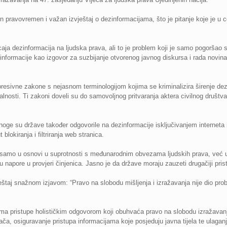
zin pravovremen i važan izvještaj o dezinformacijama, što je pitanje koje je u
jecaja dezinformacija na ljudska prava, ali to je problem koji je samo pogorša
informacije kao izgovor za suzbijanje otvorenog javnog diskursa i rada novinara
resivne zakone s nejasnom terminologijom kojima se kriminalizira širenje dez
alnosti. Ti zakoni doveli su do samovoljnog pritvaranja aktera civilnog društva
 mnoge su države također odgovorile na dezinformacije isključivanjem interneta 
blokiranja i filtriranja web stranica.
 samo u osnovi u suprotnosti s međunarodnim obvezama ljudskih prava, već u
u napore u provjeri činjenica. Jasno je da države moraju zauzeti drugačiji pris
ještaj snažnom izjavom: “Pravo na slobodu mišljenja i izražavanja nije dio probl
a pristupe holističkim odgovorom koji obuhvaća pravo na slobodu izražavanja, 
ača, osiguravanje pristupa informacijama koje posjeduju javna tijela te ulaganj