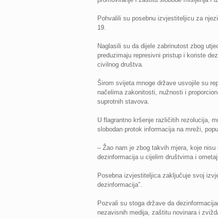
Pohvalili su posebnu izvjestiteljicu za nje
19.
Naglasili su da dijele zabrinutost zbog ut
preduzimaju represivni pristup i koriste dez
civilnog društva.
Širom svijeta mnoge države usvojile su rep
načelima zakonitosti, nužnosti i proporcion
suprotnih stavova.
U flagrantno kršenje različitih rezolucija,
slobodan protok informacija na mreži, poput 
– Žao nam je zbog takvih mjera, koje nisu
dezinformacija u cijelim društvima i ometaj
Posebna izvjestiteljica zaključuje svoj izv
dezinformacija”.
Pozvali su stoga države da dezinformacijam
nezavisnih medija, zaštitu novinara i zvižd