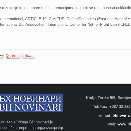
e rezolucije koje se bore s dezinformacijama kako bi se u potpunosti uskladile
 International, ARTICLE 19, CIVICUS, DefendDefenders (East and Horn of Af
national Bar Association, International Center for Not-for-Profit Law (ICNL), 
Kralja Tvrtka 5/5, Saraj
Tel/Fax: +387 33 223
e-mail:
bhnovinar
Udruženje/udruga BH novinari je
web:
www.bh
nepolitička, neprofitna organizacija čiji