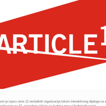
o je izjavu uime 11 nevladinih organizacija tokom interaktivnog dijaloga sa s
izražavanja na 47. zasjedanju Vijeća za ljudska prava Ujedinjenih nacija.