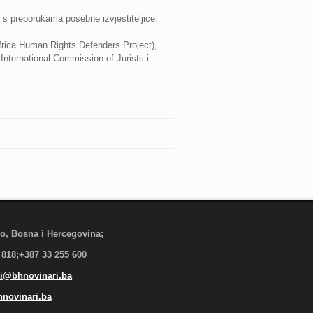
 s preporukama posebne izvjestiteljice.
rica Human Rights Defenders Project),
International Commission of Jurists i
evo, Bosna i Hercegovina;
 818;+387 33 255 600
i@bhnovinari.ba
novinari.ba