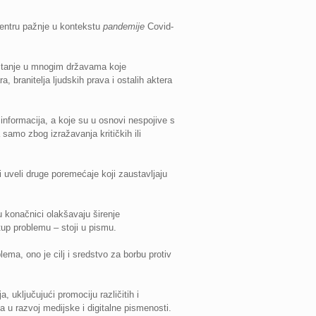
 centru pažnje u kontekstu
pandemije
Covid-
o stanje u mnogim državama koje
, branitelja ljudskih prava i ostalih aktera
informacija, a koje su u osnovi nespojive s
 samo zbog izražavanja kritičkih ili
i uveli druge poremećaje koji zaustavljaju
 konačnici olakšavaju širenje
tup problemu – stoji u pismu.
ema, ono je cilj i sredstvo za borbu protiv
uključujući promociju različitih i
a u razvoj medijske i digitalne pismenosti.