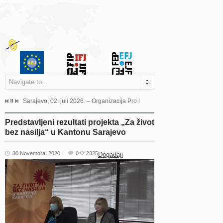
Navigate to...
jeća Grada Sarajeva povodom Dana Sarajeva dugogodišnjoj...
Sarajevo, 02. juli 2026. – Organizacija Pro Educa juče je uspješno održala 
Ankara, 19. juni 2026. – Preds
Predstavljeni rezultati projekta „Za život
bez nasilja“ u Kantonu Sarajevo
30 Novembra, 2020
0
2325
Događaji