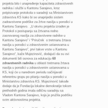
projekta bilo i unapređenje kapaciteta zdravstvenih
radnika i službi u Kantonu Sarajevo, kroz
potpisivanje protokola o saradniji sa Ministarstvom
zdravstva KS kako bi se unaprijedio sistem
zadravstvene podrške za žrtve nasilja u porodici u
Kantonu Sarajevo. „U okviru projekta izrađen je
Protokol o postupanju sa žrtvama rodno
zasnovanog nasilja za zdravstvene radnike u
Kantonu Sarajevo” i “Priručnik o tretmanu žrtava
nasilja u porodici u zdravstvenim ustanovama u
Kantonu Sarajevo”, prvi takve vrste u Kantonu
Sarajevo“, kaže Mujezinović, dodajući da su ovi
dokumenti bili osnova za edukaciju
60
zdravstvenih radnika
u oblasti tretmana žrtava
nasilja u porodici u zdravstvenim ustanovama u
KS, koji će u narednom periodu sačinjavati
referentnu grupu po pitanju nasilja u porodici u
Ministarstvu zdravstva KS. Mujezinović takođe
dodaje da je Fondacija lokalne demokratije tokom
prethodnih godina imala odličnu saradnju sa
Vladom Kantona Sarajevo, koja je pružila podršku
svim aktivnostima projekta.