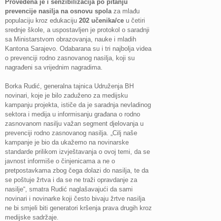
Provedena je i senzibilizacija po pitanju
prevencije nasilja na osnovu spola
za mlađu
populaciju kroz edukaciju
202 učenika/ce
u četiri
srednje škole, a uspostavljen je protokol o saradnji
sa Ministarstvom obrazovanja, nauke i mladih
Kantona Sarajevo. Odabarana su i tri najbolja videa
o prevenciji rodno zasnovanog nasilja, koji su
nagrađeni sa vrijednim nagradima.
Borka Rudić, generalna tajnica Udruženja BH
novinari, koje je bilo zaduženo za medijsku
kampanju projekta, ističe da je saradnja nevladinog
sektora i medija u informisanju građana o rodno
zasnovanom nasilju važan segment djelovanja u
prevenciji rodno zasnovanog nasilja. „Cilj naše
kampanje je bio da ukažemo na novinarske
standarde prilikom izvještavanja o ovoj temi, da se
javnost informiše o činjenicama a ne o
pretpostavkama zbog čega dolazi do nasilja, te da
se poštuje žrtva i da se ne traži opravdanje za
nasilje“, smatra Rudić naglašavajući da sami
novinari i novinarke koji često bivaju žrtve nasilja
ne bi smjeli biti generatori kršenja prava drugih kroz
medijske sadržaje.