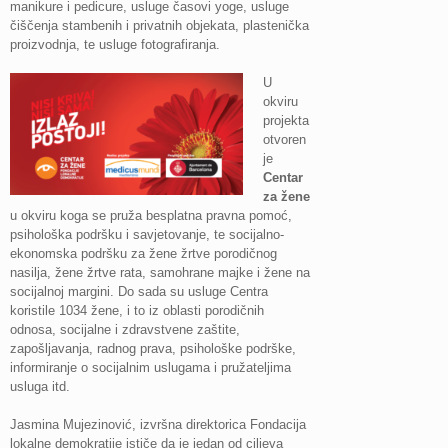
manikure i pedicure, usluge časovi yoge, usluge
čiščenja stambenih i privatnih objekata, plastenička
proizvodnja, te usluge fotografiranja.
U
okviru
projekta
otvoren
je
Centar
za žene
u okviru koga se pruža besplatna pravna pomoć,
psihološka podršku i savjetovanje, te socijalno-
ekonomska podršku za žene žrtve porodičnog
nasilja, žene žrtve rata, samohrane majke i žene na
socijalnoj margini. Do sada su usluge Centra
koristile 1034 žene, i to iz oblasti porodičnih
odnosa, socijalne i zdravstvene zaštite,
zapošljavanja, radnog prava, psihološke podrške,
informiranje o socijalnim uslugama i pružateljima
usluga itd.
Jasmina Mujezinović, izvršna direktorica Fondacija
lokalne demokratije ističe da je jedan od ciljeva