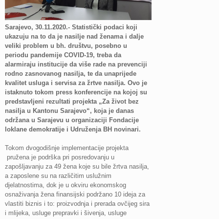
Sarajevo, 30.11.2020.- Statistički podaci koji
ukazuju na to da je nasilje nad ženama i dalje
veliki problem u bh. društvu, posebno u
periodu pandemije COVID-19, treba da
alarmiraju institucije da više rade na prevenciji
rodno zasnovanog nasilja, te da unaprijede
kvalitet usluga i servisa za žrtve nasilja. Ovo je
istaknuto tokom press konferencije na kojoj su
predstavljeni rezultati projekta „Za život bez
nasilja u Kantonu Sarajevo“, koja je danas
održana u Sarajevu u organizaciji Fondacije
loklane demokratije i Udruženja BH novinari.
Tokom dvogodišnje implementacije projekta
pružena je podrška pri posredovanju u
zapošljavanju za 49 žena koje su bile žrtva nasilja,
a zaposlene su na različitim uslužnim
djelatnostima, dok je u okviru ekonomskog
osnaživanja žena finansijski podržano 10 ideja za
vlastiti biznis i to: proizvodnja i prerada ovčijeg sira
i mlijeka, usluge prepravki i šivenja, usluge