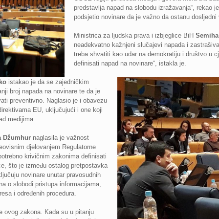
predstavlja napad na slobodu izražavanja“, rekao 
podsjetio novinare da je važno da ostanu dosljedni
Ministrica za ljudska prava i izbjeglice BiH
Semiha
neadekvatno kažnjeni slučajevi napada i zastrašiva
treba shvatiti kao udar na demokratiju i društvo u
definisati napad na novinare“, istakla je.
ko
istakao je da se zajedničkim
ji broj napada na novinare te da je
vati preventivno. Naglasio je i obavezu
irektivama EU, uključujući i one koji
ad medijima.
a Džumhur
naglasila je važnost
 neovisnim djelovanjem Regulatorne
potrebno krivičnim zakonima definisati
ce, što je između ostalog pretpostavka
ljučuju novinare unutar pravosudnih
ona o slobodi pristupa informacijama,
eresa i određenih procedura.
ene ovog zakona. Kada su u pitanju