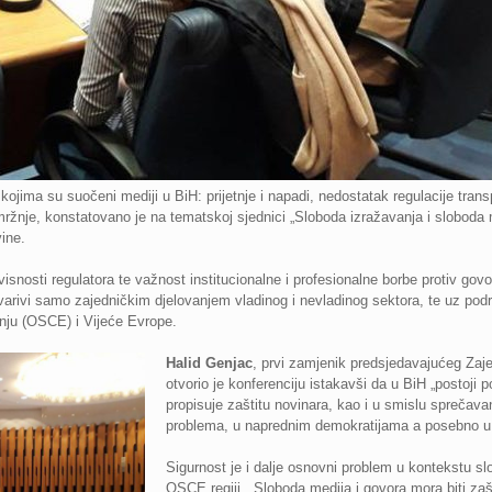
kojima su suočeni mediji u BiH: prijetnje i napadi, nedostatak regulacije trans
 mržnje, konstatovano je na tematskoj sjednici „Sloboda izražavanja i sloboda
ine.
isnosti regulatora te važnost institucionalne i profesionalne borbe protiv govo
tvarivi samo zajedničkim djelovanjem vladinog i nevladinog sektora, te uz po
dnju (OSCE) i Vijeće Evrope.
Halid Genjac
, prvi zamjenik predsjedavajućeg Zaj
otvorio je konferenciju istakavši da u BiH „postoji p
propisuje zaštitu novinara, kao i u smislu sprečav
problema, u naprednim demokratijama a posebno u z
Sigurnost je i dalje osnovni problem u kontekstu slo
OSCE regiji. „Sloboda medija i govora mora biti za