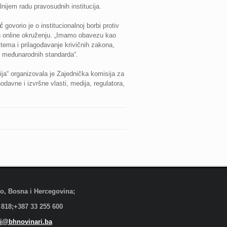
lnijem radu pravosudnih institucija.
ć
govorio je o institucionalnoj borbi protiv
 u online okruženju. „Imamo obavezu kao
tema i prilagođavanje krivičnih zakona,
i međunarodnih standarda“.
ja“ organizovala je Zajednička komisija za
davne i izvršne vlasti, medija, regulatora,
evo, Bosna i Hercegovina;
 818;+387 33 255 600
i@bhnovinari.ba