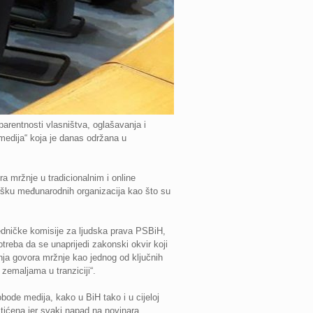
parentnosti vlasništva, oglašavanja i
 medija“ koja je danas održana u
ra mržnje u tradicionalnim i online
dršku međunarodnih organizacija kao što su
edničke komisije za ljudska prava PSBiH,
otreba da se unaprijedi zakonski okvir koji
anja govora mržnje kao jednog od ključnih
emaljama u tranziciji“.
bode medija, kako u BiH tako i u cijeloj
štićena jer svaki napad na novinara