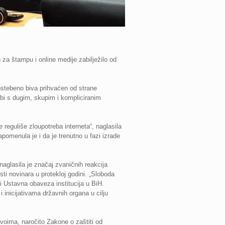
 za štampu i online medije zabilježilo od
ostebeno biva prihvaćen od strane
dbi s dugim, skupim i kompliciranim
 reguliše zloupotreba interneta“, naglasila
apomenula je i da je trenutno u fazi izrade
naglasila je značaj zvaničnih reakcija
sti novinara u protekloj godini. „Sloboda
i Ustavna obaveza institucija u BiH.
 i inicijativama državnih organa u cilju
ivoima, naročito Zakone o zaštiti od