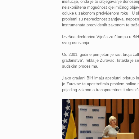
insitucije, onda je to izbjegavanje donošen
neiskorištena mogućnost djelimičnog objavl
odluke u zakonom predviđenom roku . U sl
problemi su nepreciznost zahtjeva, nepozn
instrumenata predviđenih zakonom te tražen
Izvršna direktorica Vijeća za štampu u Bi
svog osnivanja.
Od 2001. godine primjetan je rast broja ža
građanstva“, rekla je Zurovac. Istakla je 
sudskim procesima.
„Iako građani BiH imaju apsolutni pristup i
je Zurovac te apostrofirala problem online 
prijedlog zakona o transparentnosti vlasniš