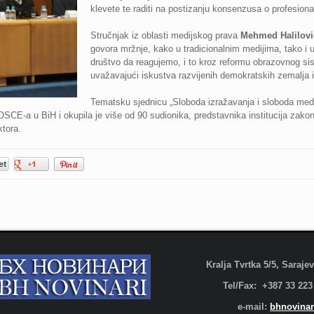
klevete te raditi na postizanju konsenzusa o profesiona
Stručnjak iz oblasti medijskog prava
Mehmed Halilovi
govora mržnje, kako u tradicionalnim medijima, tako i
društvo da reagujemo, i to kroz reformu obrazovnog sis
uvažavajući iskustva razvijenih demokratskih zemalja 
Tematsku sjednicu „Sloboda izražavanja i sloboda medi
SCE-a u BiH i okupila je više od 90 sudionika, predstavnika institucija zakono
tora.
Kralja Tvrtka 5/5, Saraj
Tel/Fax: +387 33 223
e-mail:
bhnovinar