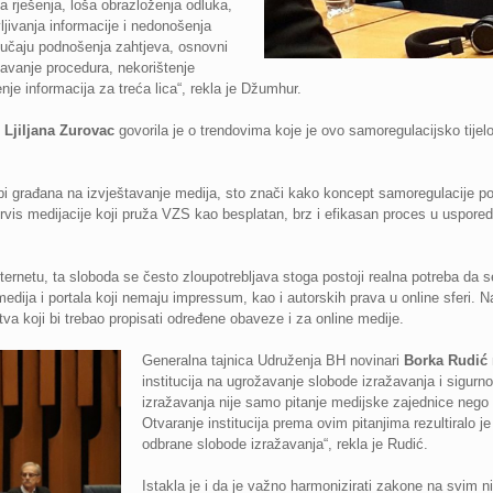
ja rješenja, loša obrazloženja odluka,
jivanja informacije i nedonošenja
učaju podnošenja zahtjeva, osnovni
avanje procedura, nekorištenje
je informacija za treća lica“, rekla je Džumhur.
H
Ljiljana Zurovac
govorila je o trendovima koje je ovo samoregulacijsko tijelo
lbi građana na izvještavanje medija, sto znači kako koncept samoregulacije p
servis medijacije koji pruža VZS kao besplatan, brz i efikasan proces u uspore
nternetu, ta sloboda se često zloupotrebljava stoga postoji realna potreba da se
medija i portala koji nemaju impressum, kao i autorskih prava u online sferi. N
tva koji bi trebao propisati određene obaveze i za online medije.
Generalna tajnica Udruženja BH novinari
Borka Rudić
institucija na ugrožavanje slobode izražavanja i sigurno
izražavanja nije samo pitanje medijske zajednice nego 
Otvaranje institucija prema ovim pitanjima rezultiralo je
odbrane slobode izražavanja“, rekla je Rudić.
Istakla je i da je važno harmonizirati zakone na svim n