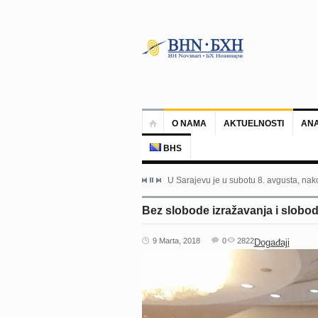
O NAMA
AKTUELNOSTI
ANA
BHS
U Sarajevu je u subotu 8. avgusta, nako
Bez slobode izražavanja i slobo
9 Marta, 2018
0
2822
Događaji