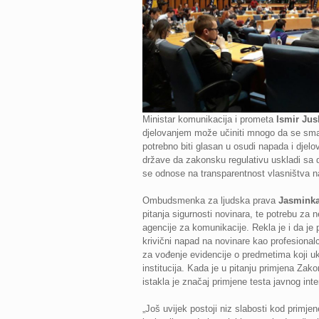
Ministar komunikacija i prometa
Ismir Jus
djelovanjem može učiniti mnogo da se sman
potrebno biti glasan u osudi napada i djelo
države da zakonsku regulativu uskladi sa d
se odnose na transparentnost vlasništva n
Ombudsmenka za ljudska prava
Jasmink
pitanja sigurnosti novinara, te potrebu za
agencije za komunikacije. Rekla je i da je 
krivični napad na novinare kao profesional
za vođenje evidencije o predmetima koji uk
institucija. Kada je u pitanju primjena Zak
istakla je značaj primjene testa javnog int
„Još uvijek postoji niz slabosti kod primj