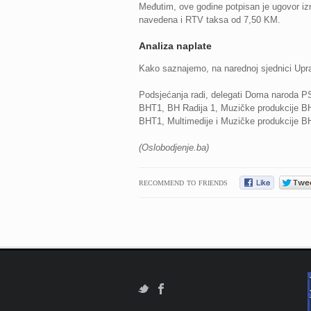
Međutim, ove godine potpisan je ugovor iz
navedena i RTV taksa od 7,50 KM.
Analiza naplate
Kako saznajemo, na narednoj sjednici Upra
Podsjećanja radi, delegati Doma naroda PSB
BHT1, BH Radija 1, Muzičke produkcije BHR
BHT1, Multimedije i Muzičke produkcije BH
(Oslobodjenje.ba)
RECOMMEND TO FRIENDS