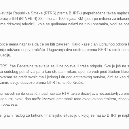
elevizije Republike Srpske (RTRS) prema BHRT-u (neprebačena taksa naplaćen
eracije BiH (RTVFBiH) 22 miliona i 100 hiljada KM (pet i po miliona za inkasno
ma državnoj televiziji, koja se godinama nalazi na rubu opstanka, vodi se p
opće nema naznaka da će on biti završen. Kako kaže član Upravnog odbora B
oš nije održano ni prvo ročište. Dugovanja dva emitera prema BHRT-u direktno s
uaciju.
S, čas Federalna televizija se ili ne pojave ili traže odgodu. Sve je još na s
ocesu sudskog potraživanja, a kao što sam rekao, spor se vodi pred Sudom Bosn
ovaram sa predstavnicima i jednog i drugog entitetskog servisa, čini se kao d
izmire svoje obaveze prema BHRT-u, ističe Krešić.
nu navodi se da drastični pad naplate RTV takse doživljava nezaustavljivu er
psa koji svaki dan može izazvati prestanak rada ovog javnog emitera, zbog 
ih obaveza.
 glavni razlog za kritičnu finansijsku situaciju u kojoj se našao BHRT je na