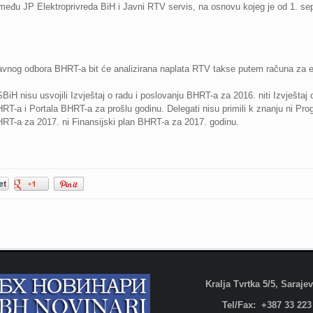
među JP Elektroprivreda BiH i Javni RTV servis, na osnovu kojeg je od 1. se
vnog odbora BHRT-a bit će analizirana naplata RTV takse putem računa za el
iH nisu usvojili Izvještaj o radu i poslovanju BHRT-a za 2016. niti Izvještaj 
T-a i Portala BHRT-a za prošlu godinu. Delegati nisu primili k znanju ni P
RT-a za 2017. ni Finansijski plan BHRT-a za 2017. godinu.
Kralja Tvrtka 5/5, Saraj
Tel/Fax: +387 33 223