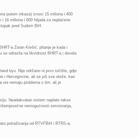
a putem inkasa) iznosi 15 miliona i 400
 i 16 miliona i 600 hiljada za neplaćene
ostupak pred Sudom BiH.
HRT-a Zoran Krešić, pitanje je kada i
u se odrazila na likvidnost BHRT-a i dovela
tand byu. Nije održano ni prvo ročište, gdje
e i Hercegovine, ali se još sve oteže, kao
a oni nemaju problema s tim, ali je
oziju. Neadakvatan sistem naplate takse
višemjesečne nemogućnosti servisiranja,
plata potraživanja od RTVFBiH i RTRS-a,