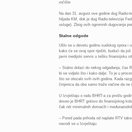
ročište
Na dan 31. avgust ove godine dug Radio-t
hiljada KM, dok je dug Radio-televizije Fed
usluge). Zbog ovih ogromnih dugovanja pre
Stalne odgode
Ušlo se u devetu godinu sudskog spora i u
kako će se ovaj spor riješiti, budući da j
javni medijski servis u tešku finansijsku sit
– Stalno dolazi do nekog odgađanja, čas RTR
bi se vidjelo što i kako dalje. To je u pr
što se otezalo svih ovih godina. Kada razg
činjenica da oba samo traže načine da ne 
U Izvještaju o radu BHRT-a za prošlu godi
doveo je BHRT gotovo do finansijskog kola
čak niti minimalnih domaćih i međunarodn
– Pored pada prihoda od naplate RTV takse,
navodi se u Izvještaju.