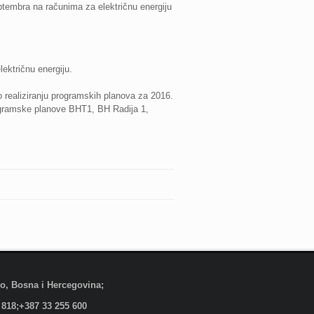
ptembra na računima za električnu energiju
ektričnu energiju.
o realiziranju programskih planova za 2016.
rogramske planove BHT1, BH Radija 1,
evo, Bosna i Hercegovina;
 818;+387 33 255 600