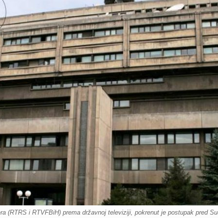
ra (RTRS i RTVFBiH) prema državnoj televiziji, pokrenut je postupak pred Sud