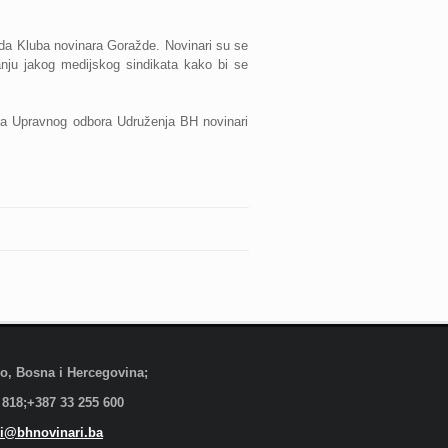
rada Kluba novinara Goražde. Novinari su se
ranju jakog medijskog sindikata kako bi se
ica Upravnog odbora Udruženja BH novinari
evo, Bosna i Hercegovina;
 818;+387 33 255 600
i@bhnovinari.ba