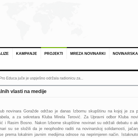
LIZE
KAMPANJE
PROJEKTI
MREZA NOVINARKI
NOVINARSKA
 Pro Educa juče je uspješno održala radionicu za...
nih vlasti na medije
lub novinara Goražde održao je danas Izbornu skupštinu na kojoj je za p
abela, a za sekretara Kluba Mirela Terović. Za Upravni odbor Kluba novi
ić i Rasim Bosno. Nakon Izborne skupštine novinari su održali debatu o a
i su se složili da je neophodno raditi na novinarskoj solidarnosti, jačanj
i se prema lokalnim javnim medijima odnose na neprimjeren način. Istaknuto 