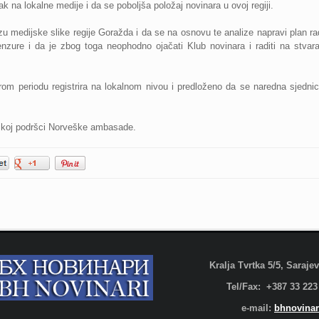
k na lokalne medije i da se poboljša položaj novinara u ovoj regiji.
zu medijske slike regije Goražda i da se na osnovu te analize napravi plan 
cenzure i da je zbog toga neophodno ojačati Klub novinara i raditi na stva
om periodu registrira na lokalnom nivou i predloženo da se naredna sjedn
ijskoj podršci Norveške ambasade.
Kralja Tvrtka 5/5, Saraj
Tel/Fax: +387 33 223
e-mail:
bhnovinar