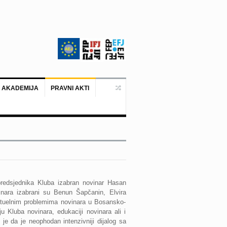
 AKADEMIJA
PRAVNI AKTI
Ankara, 19. juni 2026. – Predstavni
redsjednika Kluba izabran novinar Hasan
nara izabrani su Benun Šapčanin, Elvira
ktuelnim problemima novinara u Bosansko-
u Kluba novinara, edukaciji novinara ali i
je da je neophodan intenzivniji dijalog sa