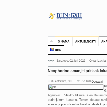
O NAMA
AKTUELNOSTI
ANA
BHS
Sarajevo, 02. juli 2026. – Organizacija
Neophodno smanjiti pritisak lokal
8 Septembra, 2015
0
1346
Događaji
K
G
Aganović, Slavko Klisura, Alen Bajramov
podrinjskom kantonu. Tokom debate novinar
edukaciji predstavnika lokalne vlasti koj