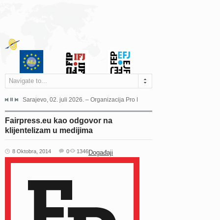
Navigate to...
jeća Grada Sarajeva povodom Dana Sarajeva dugogodišnjoj...
Sarajevo, 02. juli 2026. – Organizacija Pro Educa juče je uspješno održala 
Ankara, 19. juni 2026. – Preds
Fairpress.eu kao odgovor na
klijentelizam u medijima
8 Oktobra, 2014
0
1346
Događaji