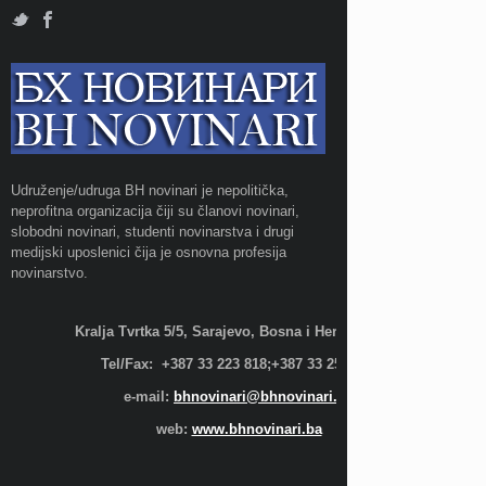
Udruženje/udruga BH novinari je nepolitička,
neprofitna organizacija čiji su članovi novinari,
slobodni novinari, studenti novinarstva i drugi
medijski uposlenici čija je osnovna profesija
novinarstvo.
Kralja Tvrtka 5/5, Sarajevo, Bosna i Hercegovina;
Tel/Fax: +387 33 223 818;+387 33 255 600
e-mail:
bhnovinari@bhnovinari.ba
web:
www.bhnovinari.ba