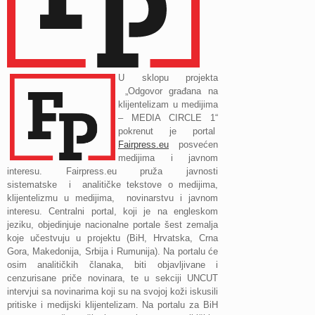
U sklopu projekta
„Odgovor građana na
klijentelizam u medijima
– MEDIA CIRCLE 1“
pokrenut je portal
Fairpress.eu
posvećen
medijima i javnom
interesu. Fairpress.eu pruža javnosti
sistematske i analitičke tekstove o medijima,
klijentelizmu u medijima, novinarstvu i javnom
interesu. Centralni portal, koji je na engleskom
jeziku, objedinjuje nacionalne portale šest zemalja
koje učestvuju u projektu (BiH, Hrvatska, Crna
Gora, Makedonija, Srbija i Rumunija). Na portalu će
osim analitičkih članaka, biti objavljivane i
cenzurisane priče novinara, te u sekciji UNCUT
intervjui sa novinarima koji su na svojoj koži iskusili
pritiske i medijski klijentelizam. Na portalu za BiH