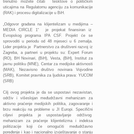
trenutno možete čitati tesktove o političkim
uticajima na Regulatornu agenciju za komunikacije
(RAK) i procesu digitalizacije u BiH.
„Odgovor građana na klijentelizam u medijima –
MEDIA CIRCLE 1“ je projekat finansiran iz
Evropskog programa IPA CSF. Projekt će se
sprovoditi u periodu od 48 mjeseci u 6 zemalja.
Lider projekta je Partnerstvo za društveni razvoj iz
Zagreba, a partneri u projektu su: Expert Forum
(RO), BH Novinari, (BiH), Vesta, (BiH), Institut za
javnu politiku (MNE), Centar za medijske aktivnosti
(MAK), Nezavisno društvo novinara Vojvodine
(SRB), Komitet pravnika za ljudska prava: YUCOM
(SRB)
Cilj ovog projekta je da se uspostavi nezavistan,
održiv i višeslojan međudržavni mehanizam za
aktivno praćenje medijskih politika, zagovaranje i
brzu reakciju na probleme u JI Europi. Specifični
ciljevi projekta je uspostavljanje održivog
mehanizam za praćenje klijentelizma i indeksa
politizacije koji će omogućiti međudržavno
poređenje i kao i nacionalno izvještavanje o stanju