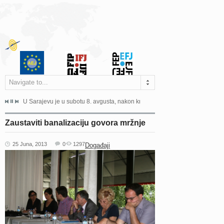
Navigate to...
ne odgovara na zahtjeve za pristup informacijama u zakonskom...
U Sarajevu je u subotu 8. avgusta, nakon kraće bolesti, preminuo istaknuti 
Sarajevo, 02. juli 2026. – Orga
Zaustaviti banalizaciju govora mržnje
25 Juna, 2013
0
1297
Događaji