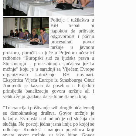
Policija i tužilaštva u
BiH trebali bi
napokon da prihvate
odgovornost i počnu
procesuirati govor
mržnje u javnom
prostoru, poručili su juče u Prijedoru učesnici
radionice “Europski sud za ljudska prava u
Strasbourgu – procesuiranju slučajeva jezika
mržnje” koju je u saradnji sa Vijećem Evrope
organizovalo Udruženje BH novinari.
Ekspertica Vijeća Europe iz Strasbourga Onur
Andreotti je kazala da posebno u Prijedori
primijetila banalizaciju govora mržnje ali i
veliku želju građana da se tome stane u kraj.
“Tolerancija i poštivanje svih drugih bića temelj
su demokratskog društva. Govor mržnje je
kažnjiv. Evropski sud odlučuje od slučaja do
slučaja. Ne postoji jedna jasna linija po kojoj se
odlučuje. Kontekst i namjera pojedinca koji
stvara govor mržnje su jako bitne. Govor