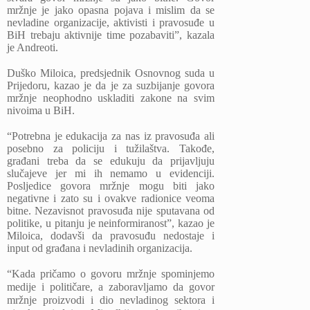
mržnje je jako opasna pojava i mislim da se
nevladine organizacije, aktivisti i pravosuđe u
BiH trebaju aktivnije time pozabaviti”, kazala
je Andreoti.
Duško Miloica, predsjednik Osnovnog suda u
Prijedoru, kazao je da je za suzbijanje govora
mržnje neophodno uskladiti zakone na svim
nivoima u BiH.
“Potrebna je edukacija za nas iz pravosuđa ali
posebno za policiju i tužilaštva.
Takođe,
građani treba da se edukuju da prijavljuju
slučajeve jer mi ih nemamo u evidenciji.
Posljedice govora mržnje mogu biti jako
negativne i zato su i ovakve radionice veoma
bitne. Nezavisnot pravosuđa nije sputavana od
politike, u pitanju je neinformiranost”, kazao je
Miloica, dodavši da pravosuđu nedostaje i
input od građana i nevladinih organizacija.
“Kada pričamo o govoru mržnje spominjemo
medije i političare, a zaboravljamo da govor
mržnje proizvodi i dio nevladinog sektora i