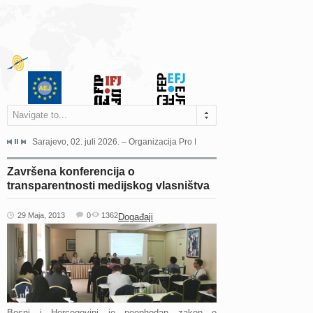
Navigate to...
jeća Grada Sarajeva povodom Dana Sarajeva dugogodišnjoj...
Sarajevo, 02. juli 2026. – Organizacija Pro Educa juče je uspješno održala 
Ankara, 19. juni 2026. – Preds
Završena konferencija o
transparentnosti medijskog vlasništva
29 Maja, 2013
0
1362
Događaji
Bosni i Hercegov
ini je neophodan zakon o