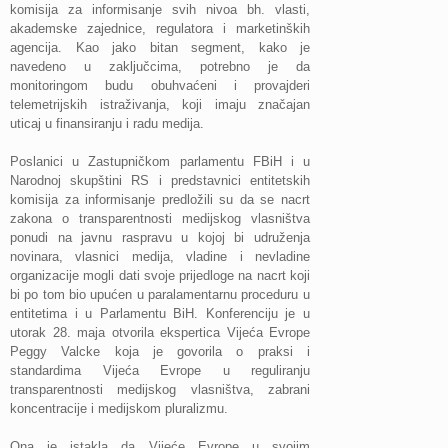
komisija za informisanje svih nivoa bh. vlasti,
akademske zajednice, regulatora i marketinških
agencija. Kao jako bitan segment, kako je
navedeno u zaključcima, potrebno je da
monitoringom budu obuhvaćeni i provajderi
telemetrijskih istraživanja, koji imaju značajan
uticaj u finansiranju i radu medija.
Poslanici u Zastupničkom parlamentu FBiH i u
Narodnoj skupštini RS i predstavnici entitetskih
komisija za informisanje predložili su da se nacrt
zakona o transparentnosti medijskog vlasništva
ponudi na javnu raspravu u kojoj bi udruženja
novinara, vlasnici medija, vladine i nevladine
organizacije mogli dati svoje prijedloge na nacrt koji
bi po tom bio upućen u paralamentarnu proceduru u
entitetima i u Parlamentu BiH. Konferenciju je u
utorak 28. maja otvorila ekspertica Vijeća Evrope
Peggy Valcke koja je govorila o praksi i
standardima Vijeća Evrope u reguliranju
transparentnosti medijskog vlasništva, zabrani
koncentracije i medijskom pluralizmu.
Ona je istakla da Vijeće Evrope u svojim