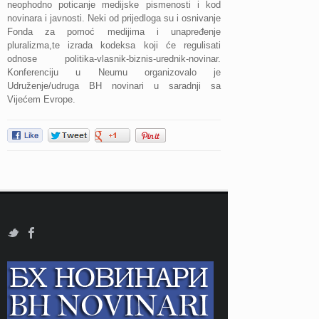
neophodno poticanje medijske pismenosti i kod
novinara i javnosti. Neki od prijedloga su i osnivanje
Fonda za pomoć medijima i unapređenje
pluralizma,te izrada kodeksa koji će regulisati
odnose politika-vlasnik-biznis-urednik-novinar.
Konferenciju u Neumu organizovalo je
Udruženje/udruga BH novinari u saradnji sa
Vijećem Evrope.