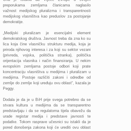
preporukama zemljama članicama naglasilo
važnost medijskog pluralizma i transparentnosti
medijskog vlasništva kao preduslov za postojanje
demokratije.
„Medijski pluralizam je esencijalni element
demokratskog društva. Javnost treba da zna ko su
lica koja čine vlasničku strukturu medija, koja je
priroda njihovog interesa i za koji su sektor vezani
(privreda, vojska, politička stranka), politička
orijentacija vlasnika i način finansiranja. U nekim
evropskim zemljama postoje odbori koji prate
koncentraciju vlasništva u medijima i pluralizam u
medijima. Postoje različiti zakoni i odredbe od
zemlje do zemlje koji uređuju ovu oblast“, kazala je
Peggy.
Dodala je da je u BiH prije svega potrebno da se
stvara kultura u medijima da se transparentno
predstavljaju i da se regulatorna tijela obavežu da
urade registar medija i predstave javnosti te
podatke. Tokom rasprave učesnici su istakli da je
pored donošenja zakona koji će urediti ovu oblast