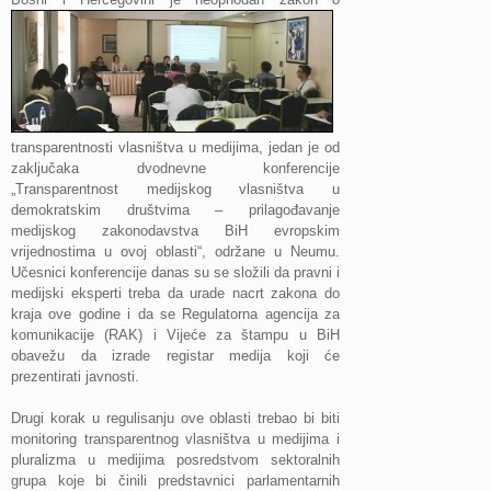
transparentnosti vlasništva u medijima, jedan je od
zaključaka dvodnevne konferencije
„Transparentnost medijskog vlasništva u
demokratskim društvima – prilagođavanje
medijskog zakonodavstva BiH evropskim
vrijednostima u ovoj oblasti“, održane u Neumu.
Učesnici konferencije danas su se složili da pravni i
medijski eksperti treba da urade nacrt zakona do
kraja ove godine i da se Regulatorna agencija za
komunikacije (RAK) i Vijeće za štampu u BiH
obavežu da izrade registar medija koji će
prezentirati ja
vnosti.
Drugi korak u regulisanju ove oblasti trebao bi biti
monitoring transparentnog vlasništva u medijima i
pluralizma u medijima posredstvom sektoralnih
grupa koje bi činili predstavnici parlamentarnih