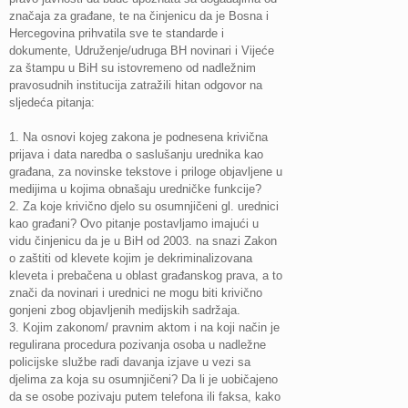
značaja za građane, te na činjenicu da je Bosna i
Hercegovina prihvatila sve te standarde i
dokumente, Udruženje/udruga BH novinari i Vijeće
za štampu u BiH su istovremeno od nadležnim
pravosudnih institucija zatražili hitan odgovor na
sljedeća pitanja:
1. Na osnovi kojeg zakona je podnesena krivična
prijava i data naredba o saslušanju urednika kao
građana, za novinske tekstove i priloge objavljene u
medijima u kojima obnašaju uredničke funkcije?
2. Za koje krivično djelo su osumnjičeni gl. urednici
kao građani? Ovo pitanje postavljamo imajući u
vidu činjenicu da je u BiH od 2003. na snazi Zakon
o zaštiti od klevete kojim je dekriminalizovana
kleveta i prebačena u oblast građanskog prava, a to
znači da novinari i urednici ne mogu biti krivično
gonjeni zbog objavljenih medijskih sadržaja.
3. Kojim zakonom/ pravnim aktom i na koji način je
regulirana procedura pozivanja osoba u nadležne
policijske službe radi davanja izjave u vezi sa
djelima za koja su osumnjičeni? Da li je uobičajeno
da se osobe pozivaju putem telefona ili faksa, kako