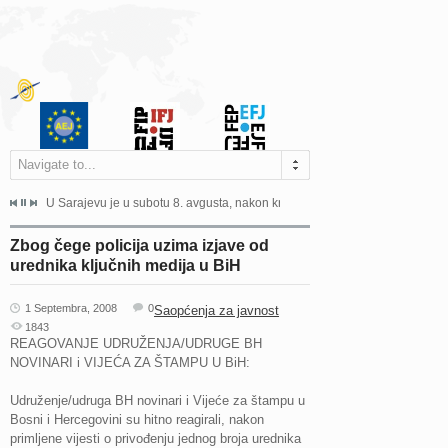
Navigate to...
ne odgovara na zahtjeve za pristup informacijama u zakonskom...
U Sarajevu je u subotu 8. avgusta, nakon kraće bolesti, preminuo istaknuti 
Sarajevo, 02. juli 2026. – Orga
Zbog čege policija uzima izjave od
urednika ključnih medija u BiH
1 Septembra, 2008
0
Saopćenja za javnost
1843
REAGOVANJE UDRUŽENJA/UDRUGE BH
NOVINARI i VIJEĆA ZA ŠTAMPU U BiH:
Udruženje/udruga BH novinari i Vijeće za štampu u
Bosni i Hercegovini su hitno reagirali, nakon
primljene vijesti o privođenju jednog broja urednika