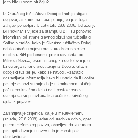
je to bilo u ovom slučaju?
Iz Okružnog tužilaštavo Doboj odmah je stigao
odgovor, ali samo na treće pitanje, pa je s toga
zahtjev ponovljen. U četvrtak, 28.8.2008, Udruženje
BH novinari i Vijeće za štampu u BiH su ponovno
informirani od strane glavnog okružnog tužitelja g.
Saliha Memića, kako je Okružno tužilaštvo Doboj
dobilo krivičnu prijavu protiv urednika nekoliko
medija u BiH podnesenu, preko advokata, od
Milivoja Novića, osumnjičenog za sudjelovanje u
lancu organizirane prostitucije iz Doboja. Glavni
dobojski tužitelj je, kako se navodi, «zatražio
dostavljanje informacija kako bi utvrdio da li uopšte
postoje osnovi sumnje da je u konkretnom slučaju
počinjeno krivično djelo i da li postoje osnovi
sumnje da su prijavljena lica počinioci krivičnog
djela iz prijave».
Zanimljiva je činjenica, da je u međuvremenu
(srijeda, 27.8.2008) jedan od urednika dobio, opet
putem telefonskog poziva, obavijest da «ne mora
pristupiti davanju izjave» i da je «postupak
obustavljen».