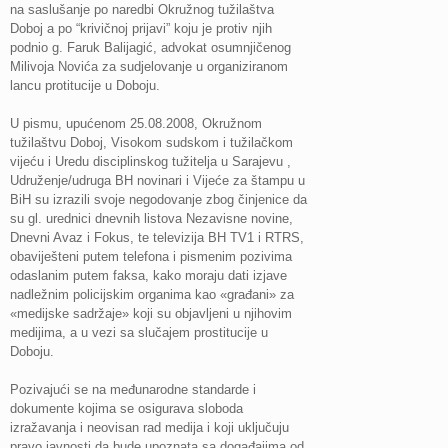
na saslušanje po naredbi Okružnog tužilaštva
Doboj a po “krivičnoj prijavi” koju je protiv njih
podnio g. Faruk Balijagić, advokat osumnjičenog
Milivoja Novića za sudjelovanje u organiziranom
lancu protitucije u Doboju.
U pismu, upućenom 25.08.2008, Okružnom
tužilaštvu Doboj, Visokom sudskom i tužilačkom
vijeću i Uredu disciplinskog tužitelja u Sarajevu ,
Udruženje/udruga BH novinari i Vijeće za štampu u
BiH su izrazili svoje negodovanje zbog činjenice da
su gl. urednici dnevnih listova Nezavisne novine,
Dnevni Avaz i Fokus, te televizija BH TV1 i RTRS,
obaviješteni putem telefona i pismenim pozivima
odaslanim putem faksa, kako moraju dati izjave
nadležnim policijskim organima kao «građani» za
«medijske sadržaje» koji su objavljeni u njihovim
medijima, a u vezi sa slučajem prostitucije u
Doboju.
Pozivajući se na međunarodne standarde i
dokumente kojima se osigurava sloboda
izražavanja i neovisan rad medija i koji uključuju
pravo javnosti da bude upoznata sa događajima od