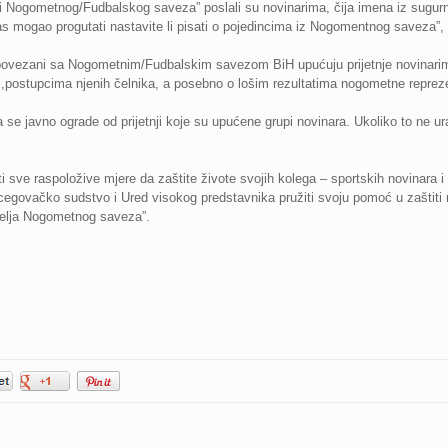
lji Nogometnog/Fudbalskog saveza” poslali su novinarima, čija imena iz sugur
as mogao progutati nastavite li pisati o pojedincima iz Nogomentnog saveza”, 
 povezani sa Nogometnim/Fudbalskim savezom BiH upućuju prijetnje novinarima 
ji,postupcima njenih čelnika, a posebno o lošim rezultatima nogometne reprez
se javno ograde od prijetnji koje su upućene grupi novinara. Ukoliko to ne ur
 sve raspoložive mjere da zaštite živote svojih kolega – sportskih novinara i
cegovačko sudstvo i Ured visokog predstavnika pružiti svoju pomoć u zaštiti no
telja Nogometnog saveza”.