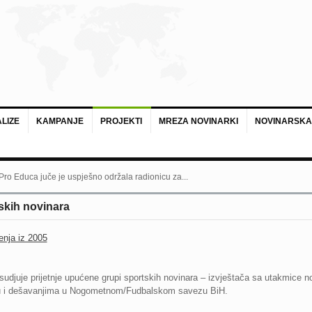
LIZE
KAMPANJE
PROJEKTI
MREZA NOVINARKI
NOVINARSKA
 Pro Educa juče je uspješno održala radionicu za...
tskih novinara
enja iz 2005
sudjuje prijetnje upućene grupi sportskih novinara – izvještača sa utakmice no
etu i dešavanjima u Nogometnom/Fudbalskom savezu BiH.