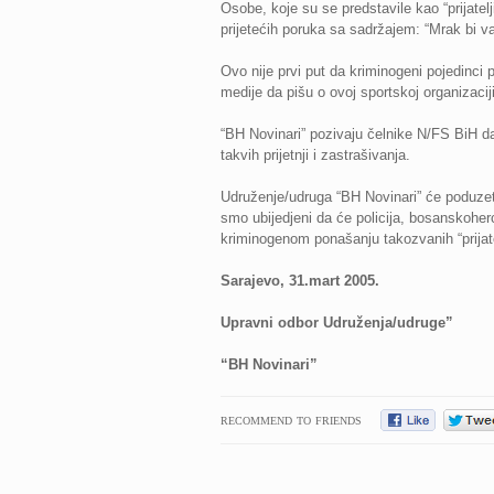
Osobe, koje su se predstavile kao “prijate
prijetećih poruka sa sadržajem: “Mrak bi v
Ovo nije prvi put da kriminogeni pojedinci
medije da pišu o ovoj sportskoj organizaci
“BH Novinari” pozivaju čelnike N/FS BiH da 
takvih prijetnji i zastrašivanja.
Udruženje/udruga “BH Novinari” će poduzeti
smo ubijedjeni da će policija, bosanskoher
kriminogenom ponašanju takozvanih “prija
Sarajevo, 31.mart 2005.
Upravni odbor Udruženja/udruge”
“BH Novinari”
RECOMMEND TO FRIENDS