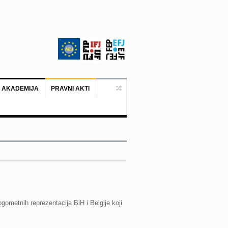
 AKADEMIJA
PRAVNI AKTI
Ankara, 19. juni 2026. – Predstavni
gometnih reprezentacija BiH i Belgije koji