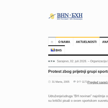
O NAMA
AKTUELNOSTI
ANA
BHS
Sarajevo, 02. juli 2026. – Organizacija
Protest zbog prijetnji grupi spor
31 Marta, 2005
0
1171
Pregled saopć
Udruženje/udruga “BH novinari” najoštrije o
su kritički pisali o ovom sportskom susr