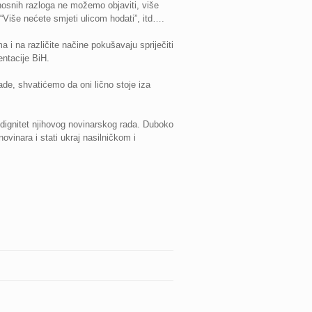
nosnih razloga ne možemo objaviti, više
“Više nećete smjeti ulicom hodati”, itd….
i na različite načine pokušavaju spriječiti
entacije BiH.
ade, shvatićemo da oni lično stoje iza
 dignitet njihovog novinarskog rada. Duboko
vinara i stati ukraj nasilničkom i