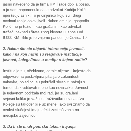
jasno navedeno da je firma KM Trade dobila posao,
a ja sam napomenula da je advokat Kadrija Kolić
njen (su)vlasnik. To je činjenica koju su i drugi
novinari ranije objavljivali. Nakon emisije, gospodin
Kolić me je tužio i kao građanin i kao advokat,
tražeći naknadu štete zbog klevete u iznosu od
9.000 KM. Bilo je to vrijeme pandemije Covida 19.
2. Nakon što ste objavili informacije javnosti,
kako i na koji način su reagovale institucije,
javnost, kolege/inice u mediju u kojem radite
?
Institucije su, očekivano, ostale nijeme. Umjesto da
odgovore na postavljena pitanja o zakonitosti
nabavke, pojedinci su pokušali skrenuti pažnju s
teme i diskreditovati mene kao novinarku. Javnost
je uglavnom podržala moj rad, jer su građani
svjesni koliko je važno istraživačko novinarstvo.
Kolege su također bile uz mene, iako svi znamo da
ovakvi slučajevi imaju efekt zastrašivanja na
medijsku zajednicu.
3. Da li ste imali podršku tokom trajanja