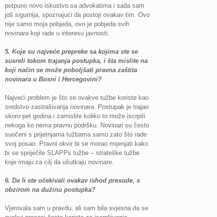
potpuno novo iskustvo sa advokatima i sada sam
još sigurnija, spoznajući da postoji ovakav tim. Ovo
nije samo moja pobjeda, ovo je pobjeda svih
novinara koji rade u interesu javnosti.
5. Koje su najveće prepreke sa kojima ste se
susreli tokom trajanja postupka, i šta mislite na
koji način se može poboljšati pravna zaštita
novinara u Bosni i Hercegovini?
Najveći problem je što se ovakve tužbe koriste kao
sredstvo zastrašivanja novinara. Postupak je trajao
skoro pet godina i zamislite koliko to može iscrpiti
nekoga ko nema pravnu podršku. Novinari su često
suočeni s prijetnjama tužbama samo zato što rade
svoj posao. Pravni okvir bi se morao mijenjati kako
bi se spriječile SLAPPs tužbe – strateške tužbe
koje imaju za cilj da ušutkaju novinare.
6.
Da li ste očekivali ovakav ishod presude, s
obzirom na dužinu postupka?
Vjerovala sam u pravdu, ali sam bila svjesna da se