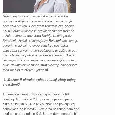
Nakon pet godina pravne bitke, istraživačka
novinarka Arijana Saračević Helać, konačno je
dočekala pravdu. Početkom februara ove godine
KS u Sarajevu donio je pravosnažnu presudu po
tužbi za klevetu advokata Kadrije Kolića protiv
Saračević Helać.
U intervju za BH novinare, ona je
govorila o detaljima ovog sudskog postupka,
pritiscima sa kojima se suočavala, te zašto je ova
presuda važna pobjeda za sve novinare u Bosni i
Hercegovini i ohrabrenje za sve one koji su putem
suda dokazivali važnost istraživačkog novinarstva i
rada medija u interesu javnost
i.
1.
Možete li ukratko opisati slučaj zbog kojeg
ste tuženi?
Tužena sam nakon što sam gostovala na N1
televiziji 18. maja 2020. godine, gdje sam javno
citirala Odluku MUP-a KS o izboru najpovoljnijeg
dobavljača za kupovinu vozila za posebne namjene
u vrijednosti od milion KM. U tom dokumentu je bilo