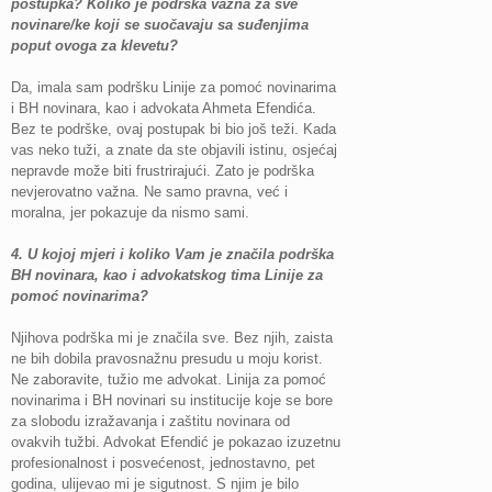
postupka? Koliko je podrška važna za sve
novinare/ke koji se suočavaju sa suđenjima
poput ovoga za klevetu?
Da, imala sam podršku Linije za pomoć novinarima
i BH novinara, kao i advokata Ahmeta Efendića.
Bez te podrške, ovaj postupak bi bio još teži. Kada
vas neko tuži, a znate da ste objavili istinu, osjećaj
nepravde može biti frustrirajući. Zato je podrška
nevjerovatno važna. Ne samo pravna, već i
moralna, jer pokazuje da nismo sami.
4. U kojoj mjeri i koliko Vam je značila podrška
BH novinara, kao i advokatskog tima Linije za
pomoć novinarima?
Njihova podrška mi je značila sve. Bez njih, zaista
ne bih dobila pravosnažnu presudu u moju korist.
Ne zaboravite, tužio me advokat. Linija za pomoć
novinarima i BH novinari su institucije koje se bore
za slobodu izražavanja i zaštitu novinara od
ovakvih tužbi. Advokat Efendić je pokazao izuzetnu
profesionalnost i posvećenost, jednostavno, pet
godina, ulijevao mi je sigutnost. S njim je bilo