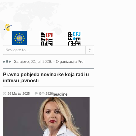
Navigate to...
jeća Grada Sarajeva povodom Dana Sarajeva dugogodišnjoj...
Sarajevo, 02. juli 2026. – Organizacija Pro Educa juče je uspješno održala 
Ankara, 19. juni 2026. – Preds
Pravna pobjeda novinarke koja radi u
intresu javnosti
26 Marta, 2025
0
2926
headline