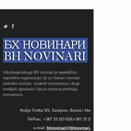
Udruženje/udruga BH novinari je nepolitička,
neprofitna organizacija čiji su članovi novinari,
slobodni novinari, studenti novinarstva i drugi
medijski uposlenici čija je osnovna profesija
novinarstvo.
Kralja Tvrtka 5/5, Sarajevo, Bosna i Hercegovina;
Tel/Fax: +387 33 223 818;+387 33 255 600
e-mail:
bhnovinari@bhnovinari.ba