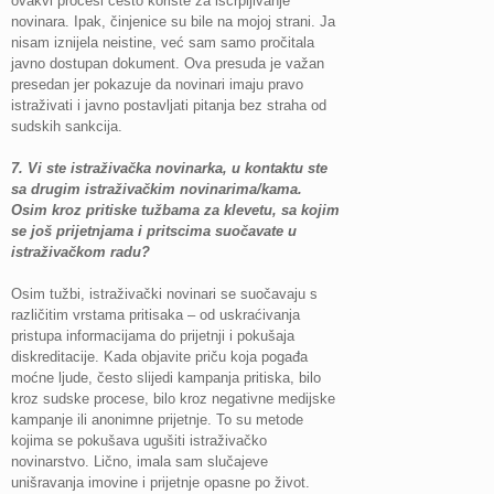
ovakvi procesi često koriste za iscrpljivanje
novinara. Ipak, činjenice su bile na mojoj strani. Ja
nisam iznijela neistine, već sam samo pročitala
javno dostupan dokument. Ova presuda je važan
presedan jer pokazuje da novinari imaju pravo
istraživati i javno postavljati pitanja bez straha od
sudskih sankcija.
7.
Vi ste istraživačka novinarka, u kontaktu ste
sa drugim istraživačkim novinarima/kama.
Osim kroz pritiske tužbama za klevetu, sa kojim
se još prijetnjama i pritscima suočavate u
istraživačkom radu?
Osim tužbi, istraživački novinari se suočavaju s
različitim vrstama pritisaka – od uskraćivanja
pristupa informacijama do prijetnji i pokušaja
diskreditacije. Kada objavite priču koja pogađa
moćne ljude, često slijedi kampanja pritiska, bilo
kroz sudske procese, bilo kroz negativne medijske
kampanje ili anonimne prijetnje. To su metode
kojima se pokušava ugušiti istraživačko
novinarstvo. Lično, imala sam slučajeve
unišravanja imovine i prijetnje opasne po život.